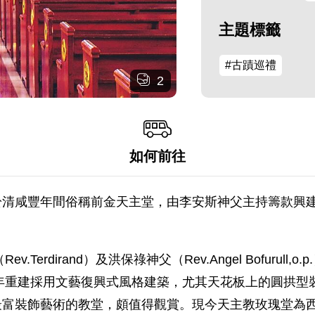
主題標籤
#古蹟巡禮
2
如何前往
於清咸豐年間俗稱前金天主堂，由李安斯神父主持籌款興
erdirand）及洪保祿神父（Rev.Angel Bofurul
8年重建採用文藝復興式風格建築，尤其天花板上的圓拱
富裝飾藝術的教堂，頗值得觀賞。現今天主教玫瑰堂為西元