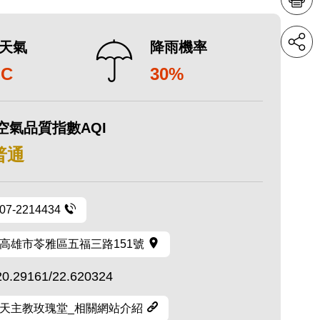
天氣
降雨機率
°C
30%
空氣品質指數AQI
 普通
07-2214434
高雄市苓雅區五福三路151號
20.29161/22.620324
天主教玫瑰堂_相關網站介紹