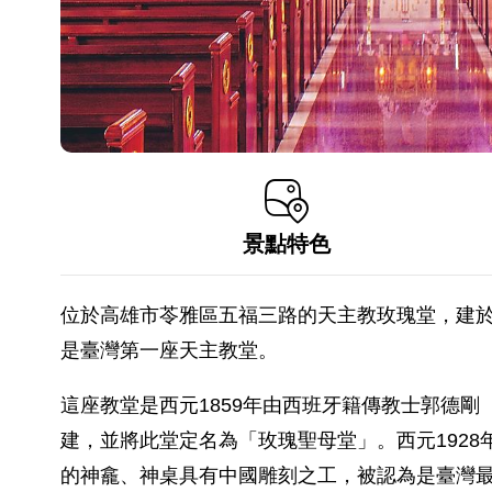
景點特色
位於高雄市苓雅區五福三路的天主教玫瑰堂，建
是臺灣第一座天主教堂。
這座教堂是西元1859年由西班牙籍傳教士郭德剛（Rev.T
建，並將此堂定名為「玫瑰聖母堂」。西元192
的神龕、神桌具有中國雕刻之工，被認為是臺灣最