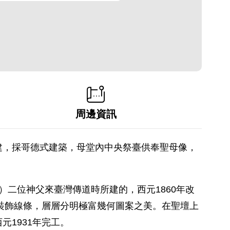
周邊資訊
建，採哥德式建築，母堂內中央祭臺供奉聖母像，
l,o.p.）二位神父來臺灣傳道時所建的，西元1860年改
型裝飾線條，層層分明極富幾何圖案之美。在聖壇上
1931年完工。