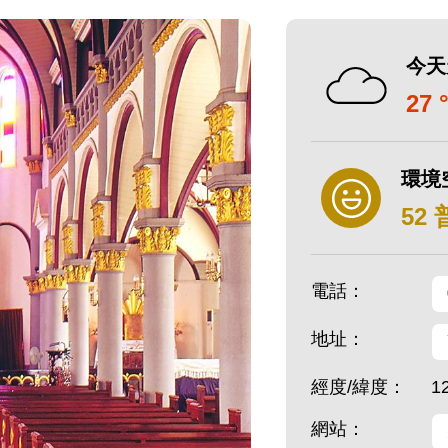
今天
27 
環境
52
電話：
地址：
經度/緯度：
1
網站：