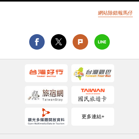
網站除錯報馬仔
更多連結+