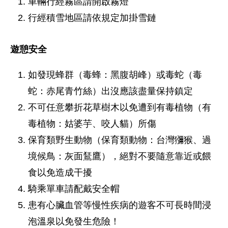
車輛行經霧區請開啟霧燈
行經積雪地區請依規定加掛雪鏈
遊憩安全
如發現蜂群（毒蜂：黑腹胡峰）或毒蛇（毒
蛇：赤尾青竹絲）出沒應該盡量保持鎮定
不可任意攀折花草樹木以免遭到有毒植物（有
毒植物：姑婆芋、咬人貓）所傷
保育類野生動物（保育類動物：台灣獼猴、過
境候鳥：灰面鵟鷹），絕對不要隨意靠近或餵
食以免造成干擾
騎乘單車請配戴安全帽
患有心臟血管等慢性疾病的遊客不可長時間浸
泡溫泉以免發生危險！