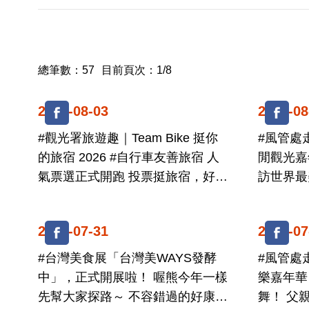
總筆數：57
目前頁次：1/8
2026-08-03
2026-08
#觀光署旅遊趣｜Team Bike 挺你
#風管處
的旅宿 2026 #自行車友善旅宿 人
閒觀光嘉年
氣票選正式開跑 投票挺旅宿，好禮
訪世界最美麗海灣
帶回家 ...
風微涼、風
2026-07-31
2026-07
#台灣美食展「台灣美WAYS發酵
#風管處走
中」，正式開展啦！ 喔熊今年一樣
樂嘉年華 聽鐵道唱歌，讓山城
先幫大家探路～ 不容錯過的好康快
舞！ 父親節8/8 #車埕鐵道音樂嘉