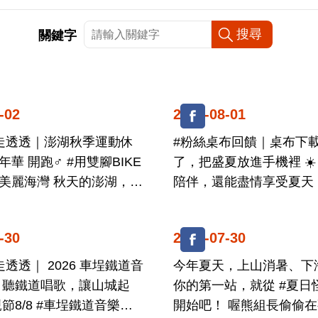
關鍵字
-02
2026-08-01
走透透｜澎湖秋季運動休
#粉絲桌布回饋｜桌布下載
華 開跑‍♂️ #用雙腳BIKE
了，把盛夏放進手機裡 ☀️
 秋天的澎湖，海
陪伴，還能盡情享受夏天 陪爸爸來
景...
場小旅行 一起追海...
-30
2026-07-30
透透｜ 2026 車埕鐵道音
今年夏天，上山消暑、下
起
你的第一站，就從 #夏日
開始吧！ 喔熊組長偷偷在觀光署官