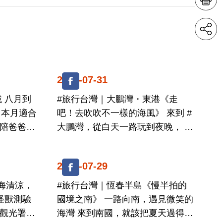
2026-07-31
 八月到
#旅行台灣｜大鵬灣・東港《走
 本月適合
吧！去吹吹不一樣的海風》 來到 #
大鵬灣，從白天一路玩到夜晚， 每
一刻都有專屬浪漫風景 ...
2026-07-29
海清涼，
#旅行台灣｜恆春半島《慢半拍的
怪獸測驗
國境之南》 一路向南，遇見微笑的
海灣 來到南國，就該把夏天過得熱