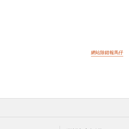
烈又繽紛！ 享受藍天白...
網站除錯報馬仔