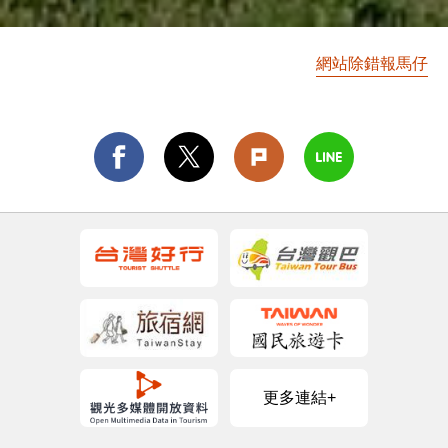
網站除錯報馬仔
更多連結+