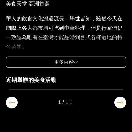
美食天堂 亞洲首選
華人的飲食文化淵遠流長，舉世皆知，雖然今天在
國際上各大都市均可吃到中華料理，但是行家們仍
一致認為唯有在臺灣才能品嚐到各式各樣道地的特
色菜餚。
民以食為天的臺灣，幾乎是三步一小吃店，五步一
更多內容
大餐廳，由北方口味的烤鴨、燻雞、涮羊肉、溜魚
2026-08-20~2026-08-23
2026縱谷原遊會 部落食樂園
近期舉辦的美食活動
片、青椒炒牛肉、干貝蘿蔔球……，到南方口味的
樟茶鴨、鹽焗雞、蜜汁火腿、爆炒蝦仁、乾燒茄
子、麻婆豆腐……，可說是應有盡有。近年來由於
1/11
工商業的發展快速，臺灣吃的文化除了傳統的中式
飲食方式外，也發展到中式速食連鎖店的經營方
式，使得臺灣吃的藝術變得更加繁複。因臺灣地處