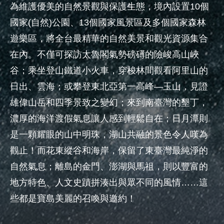
為維護優美的自然景觀與保護生態，境內設置10個
國家(自然)公園、13個國家風景區及多個國家森林
遊樂區，將全台最精華的自然美景和觀光資源集合
在內。不僅可探訪太魯閣氣勢磅礡的險峻高山峽
谷；乘坐登山鐵道小火車，穿梭林間觀看阿里山的
日出、雲海；或攀登東北亞第一高峰—玉山，見證
雄偉山岳和四季景致之變幻；來到南臺灣的墾丁，
濃厚的海洋渡假氣息讓人感到輕鬆自在；日月潭則
是一顆耀眼的山中明珠，湖山共融的景色令人嘆為
觀止！而花東縱谷和海岸，保留了東臺灣最純淨的
自然氣息；離島的金門、澎湖與馬祖，則以豐富的
地方特色、人文史蹟拼湊出與眾不同的風情……這
些都是寶島美麗的召喚與邀約！