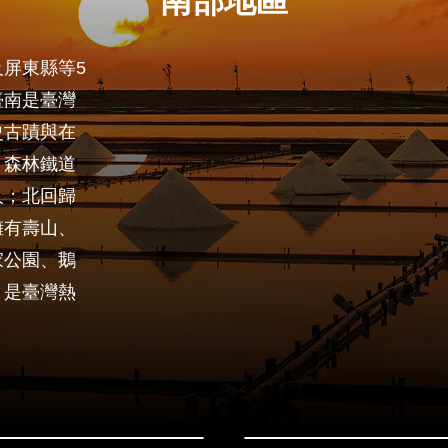
南部地區
屏東縣等5
臺南是臺灣
史古蹟與在
、森林鐵道
人；北回歸
擁有壽山、
家公園、鵝
，是臺灣熱
嘉義市
臺南市