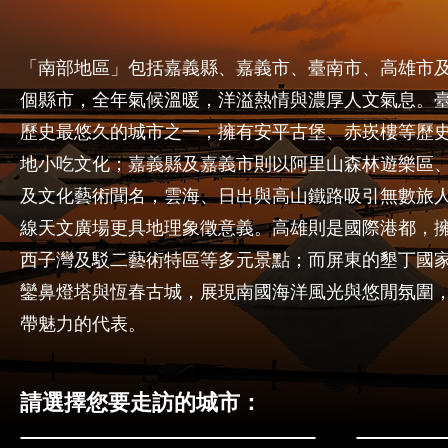
「南部地區」包括嘉義縣、嘉義市、臺南市、高雄市及
個縣市，全年氣候溫暖，洋溢熱情與濃厚人文氣息。
歷史最悠久的城市之一，擁有安平古堡、赤崁樓等歷
地小吃文化；嘉義縣及嘉義市則以阿里山森林遊樂區
及文化藝術聞名，雲海、日出與高山鐵路吸引無數旅
線天文廣場更具地理象徵意義。高雄則是國際港都，
西子灣及駁二藝術特區等多元景點；而屏東的墾丁國
鑾鼻燈塔與恆春古城，展現南國海洋風光與悠閒氛圍
帶魅力的代表。
請選擇您要走訪的城市：
嘉義縣
屏東縣