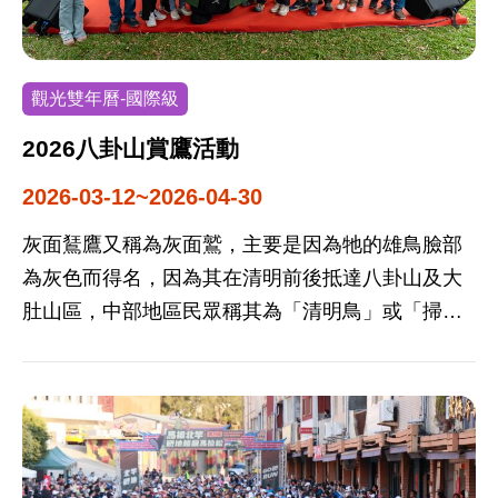
觀光雙年曆-國際級
2026八卦山賞鷹活動
2026-03-12~2026-04-30
灰面鵟鷹又稱為灰面鷲，主要是因為牠的雄鳥臉部
為灰色而得名，因為其在清明前後抵達八卦山及大
肚山區，中部地區民眾稱其為「清明鳥」或「掃墓
鳥」，又因其由南邊而來，也被稱為「南路鷹」。
灰面鵟鷹也是彰化縣縣鳥，象徵彰化人重承諾、守
信用及慎終追遠的意義，牠為珍貴稀有保育類動
物。 每年三月到四月春天期間，灰面鵟鷹由渡冬地
北返過境八卦山，地區賞鷹活動至今已舉辦長達30