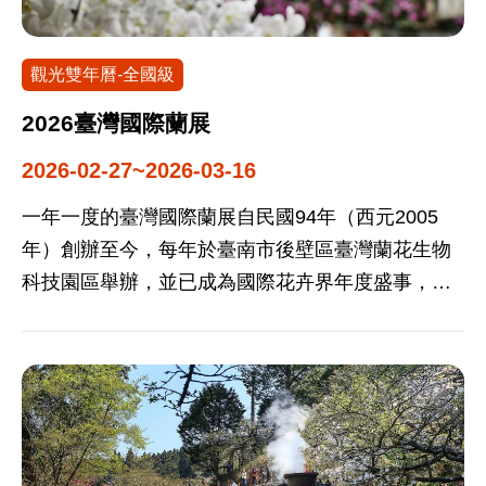
觀光雙年曆-全國級
2026臺灣國際蘭展
2026-02-27~2026-03-16
一年一度的臺灣國際蘭展自民國94年（西元2005
年）創辦至今，每年於臺南市後壁區臺灣蘭花生物
科技園區舉辦，並已成為國際花卉界年度盛事，地
位與「東京蘭展」、「世界蘭展」相當，並列為三
大國際蘭展。 臺灣國際蘭展每年皆規劃不同主題，
逐年創造話題吸引數十萬民眾前往觀賞，舉辦宗旨
為促進臺灣蘭花產業發展，並藉由蘭花展示、佈
景、運用及結合文創、生物科技等產品，提升民眾
賞花興趣，進而帶動花卉消費習慣，促進國際交流