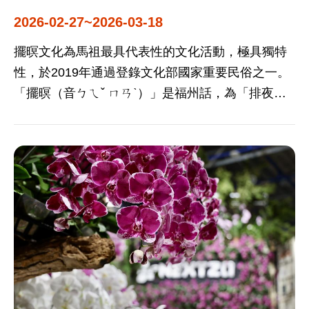
2026-02-27~2026-03-18
擺暝文化為馬祖最具代表性的文化活動，極具獨特
性，於2019年通過登錄文化部國家重要民俗之一。
「擺暝（音ㄅㄟˇ ㄇㄢˋ）」是福州話，為「排夜」
的意思，簡單來說就是在夜晚的時候排放供品祭神
酬神，在每年的元宵節前後舉行，夜間各廟宇的神
還會出宮繞境，以祈求全境平安。此習俗最早源自
於福州長樂、連江一帶，流傳至馬祖成為一年當中
最重要、最盛大且特有的節慶活動。