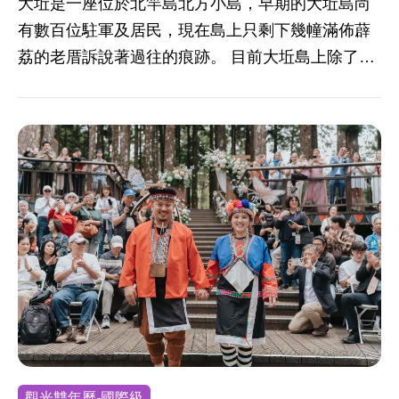
大坵是一座位於北竿島北方小島，早期的大坵島尚
有數百位駐軍及居民，現在島上只剩下幾幢滿佈薜
荔的老厝訴說著過往的痕跡。 目前大坵島上除了原
有的通道，還建有一條主要的步道，大坵島面積約
0.6平方公里，島上設有環島生態步道。大坵有豐富
的動植物生態及海蝕地形，在步道上除了可以看到
軍事設施場景及野放梅花鹿，還可以看到展望良好
的海岸地形。 大坵的東北側是欣賞大坵海岸地景的
最佳地點，可看到海蝕溝及海蝕洞等海蝕地形，在
東北端則可以看到小坵以及位於大、小坵之間的顯
礁，顯礁處的海水面較淺，早期可能為連接兩個島
嶼的地方，後因海水侵蝕而分離。大坵的西北側，
因花岡岩海岸的節理面不斷受到海岸的侵蝕，大部
分發育成海蝕溝及海蝕洞等地形景觀。 每年6-9月
連江縣政府有安排船隻可以到大坵島，也可從海上
觀光雙年曆-國際級