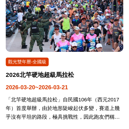
年，活動辦理是為了長期守護灰面鵟鷹，提倡宣導
生態保育觀念。
觀光雙年曆-全國級
2026北竿硬地超級馬拉松
2026-03-20~2026-03-21
「北竿硬地超級馬拉松」自民國106年（西元2017
年）首度舉辦，由於地形陡峻起伏多變，賽道上幾
乎沒有平坦的路段，極具挑戰性，因此跑友們稱其
為「最硬賽道」，故而取名為硬地超級馬拉松。亦