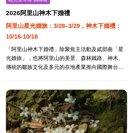
欣賞北竿的海岸、聚落及賞鷗。 大坵生態步道全長
約1-2個小時，夏天天氣較熱，請準備茶水及防曬遮
2026阿里山神木下婚禮
陽用具。島上梅花鹿是野生的，大多會在「樹林
阿里山星光婚旅：3/28–3/29，神木下婚禮：
裡」乘涼（梅花鹿也怕熱啦！），請小心輕聲地在
10/16-10/18
林間尋鹿吧！
「阿里山神木下婚禮」除聚焦主活動及貳部曲「星
光婚旅」，也將阿里山的美景、森林鐵路、神木、
傳統的鄒族文化及多元的在地產業推向國際舞台，
打造戀人至阿里山約會、婚拍及蜜月的難忘浪漫回
憶，吸引國內外旅客至阿里山體驗浪漫之旅。