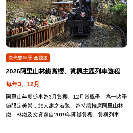
並維持蘭花產業永續經營。
觀光雙年曆-全國級
2026阿里山林鐵賞櫻、賞楓主題列車遊程
每年3、12月
阿里山年度盛事為3月賞櫻、12月賞楓季，為一睹季
節限定美景，旅人趨之若鶩。為持續推廣阿里山林
鐵，林鐵及文資處自2019年開辦賞櫻、賞楓列車，
搭乘百年shay蒸汽火車附掛檜木車廂，沿途深入導
覽解說感受阿里山新印象。 季節性主題列車(賞櫻、