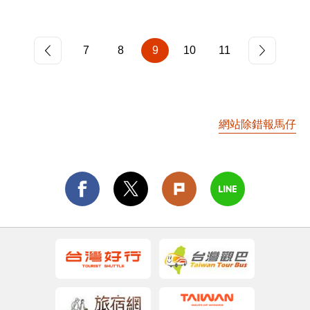
獲得國際超級馬拉松運動協會的銅標籤認證。除了
賽道的獨特性外，北竿的戰地景觀及特殊的海島風
7
8
9
10
11
光也是讓跑友們最津津樂道之處，沿途美景處處，
藍天碧海相伴，使報名參與賽事的人數逐年成長。
網站除錯報馬仔