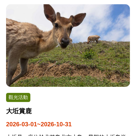
賞楓列車)，帶領遊客前往林鐵支線車站(最高海拔
2,451公尺祝山車站、對岳車站、沼平車站、二萬平
車站等)，皆有日本、韓國、歐美語系人士自海外前
來參加，對遊程讚不絕口。
觀光活動
大坵賞鹿
2026-03-01~2026-10-31