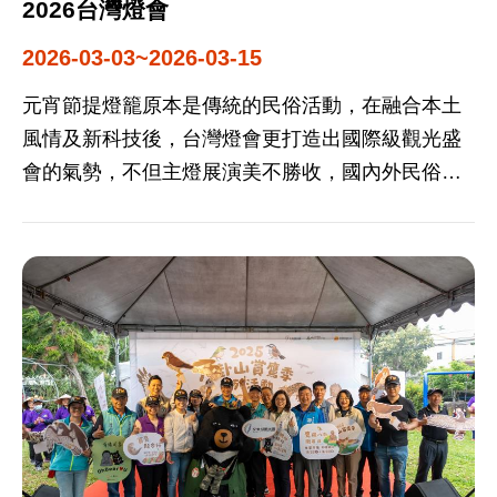
2026台灣燈會
2026-03-03~2026-03-15
元宵節提燈籠原本是傳統的民俗活動，在融合本土
風情及新科技後，台灣燈會更打造出國際級觀光盛
會的氣勢，不但主燈展演美不勝收，國內外民俗團
體的精采獻藝，以及一波波表演團隊之熱絡表演，
使得來臺參加台灣燈會的國外嘉賓及旅客都讚聲連
連。西元2007年間，美國Discovery節目製作人來臺
參訪台灣燈會元宵活動，將其評選為「全球最佳慶
典活動」之一。