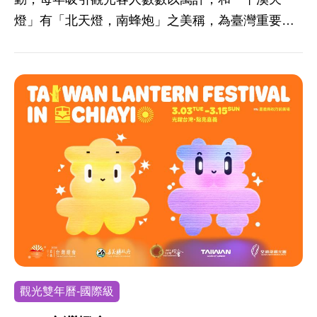
燈」有「北天燈，南蜂炮」之美稱，為臺灣重要民
俗活動，發展至今已將近150年，舉辦目的從驅逐瘟
疫演變至節日慶祝，成為亞洲十大慶典、全球三大
嘉年華之一。
觀光雙年曆-國際級