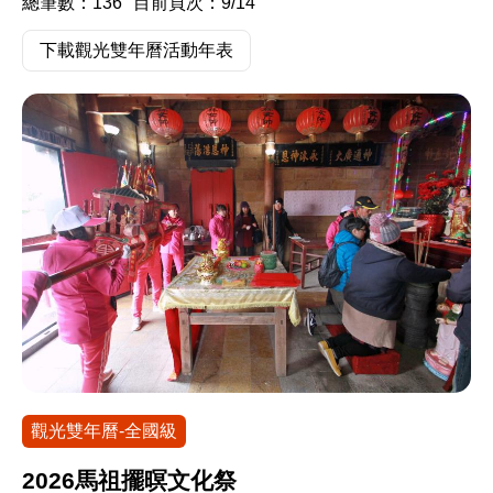
總筆數：136
目前頁次：9/14
下載觀光雙年曆活動年表
觀光雙年曆-全國級
2026馬祖擺暝文化祭