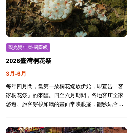
觀光雙年曆-國際級
2026臺灣桐花祭
3月-6月
每年四月間，當第一朵桐花綻放伊始，即宣告「客
家桐花祭」的來臨。四至六月期間，各地客庄全家
悠遊、旅客穿梭如織的畫面常映眼簾，體驗結合文
化、旅遊、生態、產業之賞桐活動，儼然成為各地
遊客每年共赴的美麗饗宴。桐花季節之開花資訊請
見桐花花況預測平台。 新竹縣客家桐花祭．桐遊湖