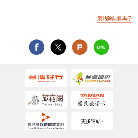
網站除錯報馬仔
更多連結+