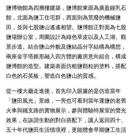
鹽博物館為四層樓建築，鹽博館東面為廣盈鐘乳石
館，北面為鹽工住宅群，西面則為荒廢的機械鹽
田，並與七股鹽山遙遙相望。鹽博館正對面為七股
鹽場辦公室，周圍設計為綠色草皮以及人工湖、觀
景步道。結合鹽山外貌及鹽結晶分字結構為構想，
兩座金字塔錐形融入四方體的廠房意向組合，構成
鹽博館的造型。建築表面仿粗鹽顆粒的塗料，搭配
白色的石英板，塑造白色鹽山的質感。
從一樓大廳走進後，首先印入眼簾的是仿造當年
「鹽田風光」景緻，一旁也可看到當年運鹽的老舊
火車與鐵支路的實物展示，參與體驗特展室的聲光
效果，在詼諧生動的對白搭配下，讓人返回四十、
五十年代鹽田生活情境裡，更能體會早期鹽工生活