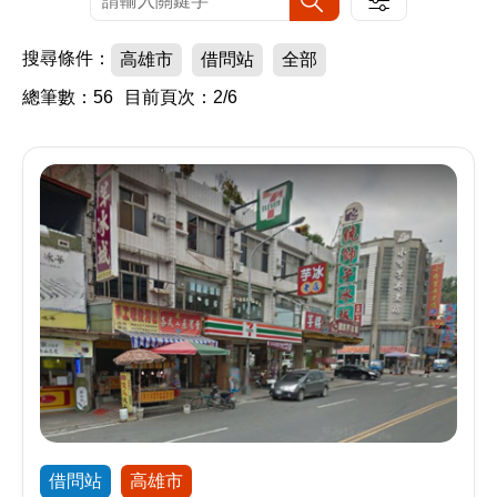
搜尋條件：
高雄市
借問站
全部
總筆數：56
目前頁次：2/6
借問站
高雄市