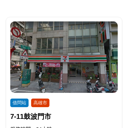
借問站
高雄市
7-11鼓波門市