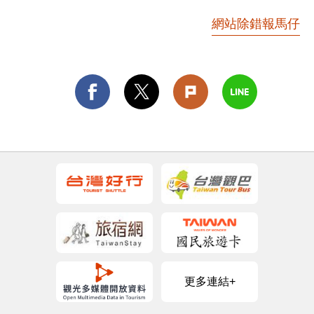
網站除錯報馬仔
更多連結+