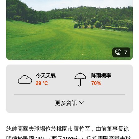
7
今天天氣
降雨機率
29 °C
70%
更多資訊
統帥高爾夫球場位於桃園市蘆竹區，由前董事長徐
明德於民國74年（西元1985年）承接國際高爾夫球