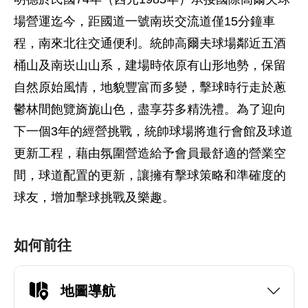
場營運迄今，距國道一號南崁交流道僅15分鐘車
程，南來北往交通便利。統帥高爾夫球場鄰近五酒
桶山及南崁山山系，建場時依原有山形地勢，保留
自然原始風情，地貌豐富而多變，擊球時行走於蔥
鬱林間飽覽旖旎山色，盡享芬多精洗禮。為了迎向
下一個3年的經營挑戰，統帥球場將進行會館及球道
更新工程，藉由氛圍營造給予會員最舒適的營業空
間，球道配置的更新，讓擁有擊球策略和準確度的
球友，增加擊球挑戰及樂趣。
如何前往
地圖導航