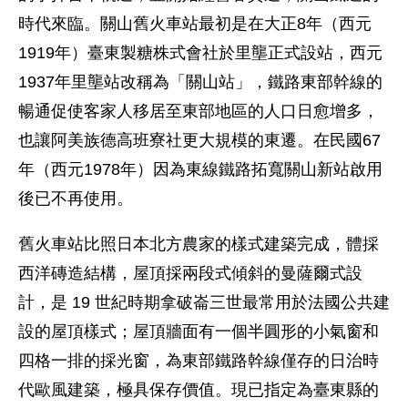
時代來臨。關山舊火車站最初是在大正8年（西元
1919年）臺東製糖株式會社於里壟正式設站，西元
1937年里壟站改稱為「關山站」，鐵路東部幹線的
暢通促使客家人移居至東部地區的人口日愈增多，
也讓阿美族德高班寮社更大規模的東遷。在民國67
年（西元1978年）因為東線鐵路拓寬關山新站啟用
後已不再使用。
舊火車站比照日本北方農家的樣式建築完成，體採
西洋磚造結構，屋頂採兩段式傾斜的曼薩爾式設
計，是 19 世紀時期拿破崙三世最常用於法國公共建
設的屋頂樣式；屋頂牆面有一個半圓形的小氣窗和
四格一排的採光窗，為東部鐵路幹線僅存的日治時
代歐風建築，極具保存價值。現已指定為臺東縣的