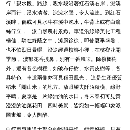
行「親水段」路線，親水段沿著紅石溪右岸，溯溪
岸而行，溪水清澈、淙淙水聲，令人流連。到紅石
溪畔，偶或可見水牛在溪中泡水，牛背上或有白鷺
絲佇立，一派自然農村景緻。車道沿線綠美化工程
極佳，騎在綠蔭之中，涼風徐徐，即使夏季盛暑，
也不怕烈日暴曬。沿途經過檳榔小徑，在檳榔花開
季節， 濃郁花香撲鼻，別有一番風味。除檳榔樹
外，還有各色樹種，如破布仔樹、水黃皮樹等，各
具特色。車道兩側亦可見稻田風光， 這是生產優質
稻米「關山米」的地方。放眼望去阡陌縱橫、綠野
平疇，夏季是一片綠油油的水田，冬末春初可見黃
澄澄的油菜花田，四時美景，皆宛如一幅幅印象派
圖畫般，令人陶醉。
自行車專用道大部分的路段平坦，輕鬆好騎。只有