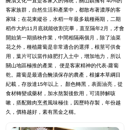
醃漬文化一直是客家人的傳統，關山鎮擁有 40%的
客家族群，自然生活和產業中，都散布著濃厚的客
家味；在花東縱谷，水稻一年最多栽種兩期，二期
稻作大約11月底就能收割完畢，直至隔年2月，才會
開始第一期插秧作業，中間相隔兩個月，除了油菜
花之外，種植蘿蔔是非常適合的選擇，根莖可供食
用，葉片可以當作綠肥打入土中，增加地力，所以
關山地區極推的產業， 便是客家精神的代表-蘿蔔
乾。蘿蔔是最適合醃漬保存的農產，根據本草綱目
紀載，存放達15年以上， 顏色轉黑，表面油亮，從
食材轉變成藥材，加水熬製後飲用，可清肺解咳
嗽，搭配雞肉烹煮風味極佳，因歷時存製，年份越
久，價格越好，素有黑金之稱。