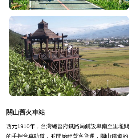
關山舊火車站
西元1910年，台灣總督府鐵路局鋪設卑南至里壠間
的手押台車軌道，並開始經營客貨運，關山鐵道的