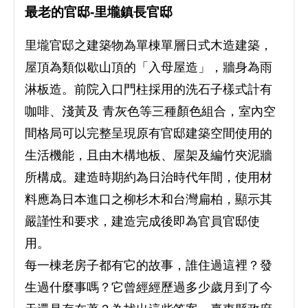
最老的官邸-里壠鎮長官邸
里壠官邸之建築物為單棟單層日式木造建築，
屋頂為類似歇山頂的「入母屋造」，牆身為雨
淋板造。前院入口門柱採用的洗石子樣式計有
咖啡、淺黃及 青灰色等三種顏色組合，室內空
間格局可以完整呈現原有官邸建築空間使用的
生活機能，且由木構地板、屋架及編竹夾泥牆
所構成。建造時期約為日治時代年間，使用材
料應為日本進口之柳杉木和台灣扁柏，顯示其
嚴謹性和要求，建造完成後即為官員官邸使
用。
每一棟老房子都有它的故事，誰住過這裡？發
生過什麼事嗎？它曾經經歷過多少歲月到了今