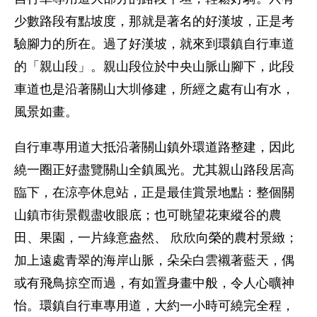
少數路段有點坡度，那就是著名的好漢坡，正是考
驗腳力的所在。過了好漢坡，就來到環鎮自行車道
的「親山段」。親山段位於中央山脈山腳下，此段
車道也是沿著關山大圳修建，所經之處有山有水，
風景如畫。
自行車專用道大抵沿著關山鎮外環道路整建，因此
繞一圈正好盡覽關山全鎮風光。尤其親山路段居高
臨下，在涼亭休息站，正是最佳賞景地點：整個關
山鎮市街景觀盡收眼底；也可眺望花東縱谷的農
田、果園，一片綠意盎然、 欣欣向榮的農村景緻；
加上遠處青翠的海岸山脈，朵朵白雲襯著藍天，偶
或有飛鳥掠空而過，有如置身畫中般，令人心曠神
怡。環鎮自行車專用道，大約一小時可繞完全程，