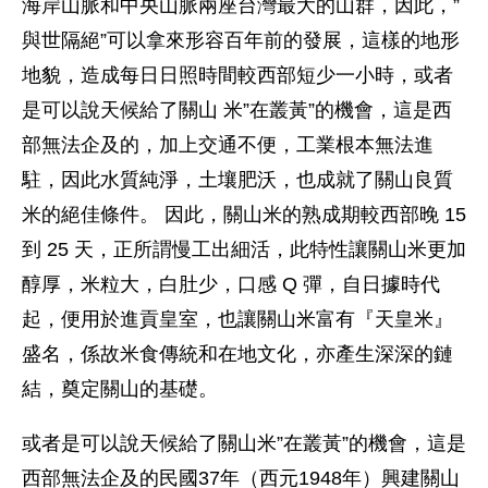
海岸山脈和中央山脈兩座台灣最大的山群，因此，”
與世隔絕”可以拿來形容百年前的發展，這樣的地形
地貌，造成每日日照時間較西部短少一小時，或者
是可以說天候給了關山 米”在叢黃”的機會，這是西
部無法企及的，加上交通不便，工業根本無法進
駐，因此水質純淨，土壤肥沃，也成就了關山良質
米的絕佳條件。 因此，關山米的熟成期較西部晚 15
到 25 天，正所謂慢工出細活，此特性讓關山米更加
醇厚，米粒大，白肚少，口感 Q 彈，自日據時代
起，便用於進貢皇室，也讓關山米富有『天皇米』
盛名，係故米食傳統和在地文化，亦產生深深的鏈
結，奠定關山的基礎。
或者是可以說天候給了關山米”在叢黃”的機會，這是
西部無法企及的民國37年（西元1948年）興建關山