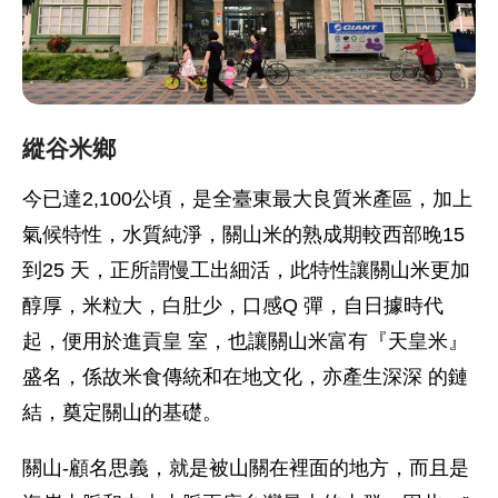
縱谷米鄉
今已達2,100公頃，是全臺東最大良質米產區，加上
氣候特性，水質純淨，關山米的熟成期較西部晚15
到25 天，正所謂慢工出細活，此特性讓關山米更加
醇厚，米粒大，白肚少，口感Q 彈，自日據時代
起，便用於進貢皇 室，也讓關山米富有『天皇米』
盛名，係故米食傳統和在地文化，亦產生深深 的鏈
結，奠定關山的基礎。
關山-顧名思義，就是被山關在裡面的地方，而且是