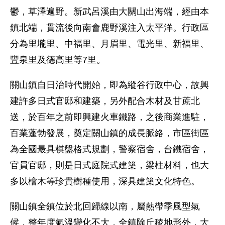
鬱，草澤遍野。新武呂溪由大關山出海端，經由本
鎮北端，貫流後向南會鹿野溪注入太平洋。行政區
分為里壠里、中福里、月眉里、電光里、新福里、
豐泉里及德高里等7里。
關山鎮自日治時代開始，即為縱谷行政中心，故興
建許多日式官邸和建築，另外配合木材及甘蔗北
送，於百年之前即興建火車鐵路，之後商業進駐，
百業蓬勃發展，奠定關山鎮的成長脈絡，市區街區
為全國最具棋盤格式規劃，警察宿舍，台鐵宿舍，
官員官邸，則是日式庭院式建築，梁柱材料，也大
多以檜木等珍貴樹種使用，深具建築文化特色。
關山鎮全鎮位於北回歸線以南，屬熱帶季風型氣
候，整年度氣溫變化不大，全鎮除丘稜地形外，大