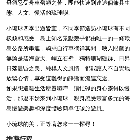
毋須忍受舟車勞頓之苦，即能快速到達這個兼具生
態、人文、慢活的琉球嶼。
小琉球四季出遊皆宜，不同季節造訪小琉球有不同
樣貌和感受。島上知名景點幾乎都由唯一的一條環
島公路所串連，騎乘自行車徜徉其間，映入眼簾的
無論是碧海藍天、峭立石壁、獨特珊瑚礁群、日昇
日落晨昏之美、純樸人文風情…都能讓人不自覺地
放鬆心情，享受這難得的靜謐而流連忘返。
如果想遠離生活塵囂喧嘩，讓忙碌的身心靈得以慢
活，那麼不妨來到小琉球，親身感受豐富多元的海
島慢遊樂趣和深度體驗簡單低碳旅遊風。
小琉球的美，正等著您來一一探尋！
推薦行程