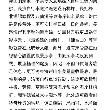
海面的景象，不禁令人驚嘆起大自然生態的奧
妙。長濱自行車道沿途經過石梯坪、長虹橋、
北迴歸線標及八仙洞等東海岸知名景點，除供
駐足停留外，更可安排半日或一日的遊程。長
濱海岸其平整的海岸線、防風林景觀更成為電
影場景，《最遙遠的距離》、《練習曲》等電
影就曾在此取景入鏡。此外，還有東管處在沿
線精心設置的觀景涼亭，由於涼亭均設於開
闊、展望極佳的處所，因此，不但可供遊客駐
足休息，更可將東海岸山水美景盡收眼底。最
特別的是，沿著自行車道行駛，沿途可欣賞到
林投、黃橦、草海桐等東海岸常見的海岸林植
群、珊瑚礁岩及大型潮池等，此外還可觀看到
稀奇珍貴的鳥類，像是燕鷗、烏頭翁、水鳥類