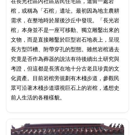
在長光社區內社區居民住宅區，遺留一處岩
棺，或稱為「石棺」遺址。最初因為地主農耕
需求，在整地時於屋後沙丘中發現。「長光岩
棺」本身並不是一座可移動、獨立雕鑿出來的
文物，而是直接雕鑿於巨型岩石地表上，呈現
長方型凹槽、附帶穿孔的型態。雖然岩棺過去
究竟是否作為葬器的說法有待後續出土研究與
考證，但這都是長濱在地十分古老且珍貴的文
化資產。目前岩棺旁規劃有木棧步道，參觀民
眾可沿著木棧步道環視巨石上的岩棺，遙想史
前人生活的各種樣貌。