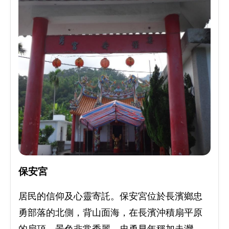
保安宮
居民的信仰及心靈寄託。保安宮位於長濱鄉忠
勇部落的北側，背山面海，在長濱沖積扇平原
的扇頂，景色非常秀麗。忠勇早年稱加走灣