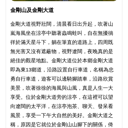
金剛山及金剛大道
金剛大道視野壯闊，清晨看日出升起，吹著山
嵐海風坐在涼亭中聽著蟲鳴蛙叫，自在無擾徜
徉於滿天星斗下，躺在筆直的道路上，四周既
無光害又沒有遮蔽物，視野遼闊，夜晚真的是
絕佳的觀星地點。金剛大道位於本鄉金剛大道
即為東13鄉道，沿路設置自行車道，名稱為忠
勇自行車道，遊客可以邊騎腳踏車，沿路欣賞
美景，吹著徐徐的海風與山風，真是人生一大
享受。位於金剛大道旁的涼亭，在這裡可以望
向遼闊的太平洋，在涼亭泡茶、聊天、發呆看
風景，享受一下午大自然的美好。金剛大道之
稱，原因是它就位於金剛山山腳下的關係，倚