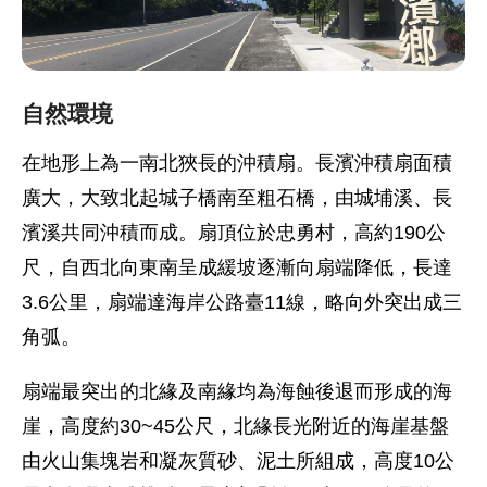
自然環境
在地形上為一南北狹長的沖積扇。長濱沖積扇面積
廣大，大致北起城子橋南至粗石橋，由城埔溪、長
濱溪共同沖積而成。扇頂位於忠勇村，高約190公
尺，自西北向東南呈成緩坡逐漸向扇端降低，長達
3.6公里，扇端達海岸公路臺11線，略向外突出成三
角弧。
扇端最突出的北緣及南緣均為海蝕後退而形成的海
崖，高度約30~45公尺，北緣長光附近的海崖基盤
由火山集塊岩和凝灰質砂、泥土所組成，高度10公