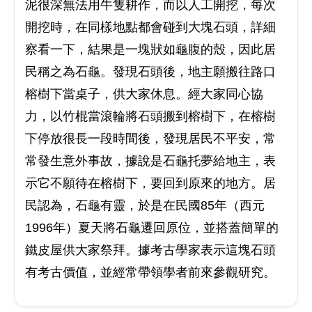
泥很深無法用牛隻耕作，而以人工開挖，每次
開挖時，在同樣地點都會碰到大塊石頭，詳細
察看一下，結果是一塊狀如龜腹的殼，因此居
民稱之為石龜。發現石頭後，地主願搬往路口
榕樹下當桌子，供大家休息。經大家同心協
力，以竹棍當滾輪將石頭搬到榕樹下，在榕樹
下停放很長一段時間後，發現居民不平安，常
常發生意外事故，據說是石龜托夢給地主，表
示它不願待在榕樹下，要回到原來的地方。居
民認為，石龜有靈，於是在民國85年（西元
1996年）夏天將石龜遷回原位，並搭蓋簡單的
鐵皮屋供大家祭拜。據考古學家表示這塊石頭
有考古價值，並經常帶領學者前來參觀研究。