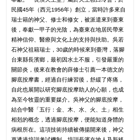
民國45年（西元1956年）創立，當時許多來自
瑞士籍的神父、修士和修女，被派遣來到臺東
後，奉獻一甲子的光陰，為臺東在地居民帶來
精神信仰、醫療與文化上的支持與扶助。吳若
石神父祖籍瑞士，30歲的時候來到臺灣，落腳
台東縣長濱鄉，最初因水土不服，引發嚴重的
關節炎，後來在教會的薛修士引薦一本德文的
腳底按摩書，經過自行練習後，舒緩了疼痛，
自此也展開以研究腳底按摩助人的心願，也成
為至今牧靈的重要媒介。吳神父的腳底按摩，
結合中醫「五行：金、木、水、火、土」相生
相剋的概念，透過腳底按摩，便能知道身體的
病根所在。這項技術持續被傳揚開來後，神父
更透過培訓考試機制，培訓長濱在地人及新移