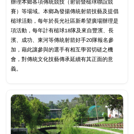
辦理本鄉各項傳統競技（射箭暨槌球聯誼競
賽）等場域。本鄉為發揚傳統射箭技藝及提倡
槌球活動，每年於長光社區新希望廣場辦理是
項活動，每年計有槌球18隊及來自豐濱、長
濱、成功、東河等傳統射箭好手20隊報名參
加，藉此讓參與的選手有相互學習切磋之機
會，對傳統文化技藝傳承延續有其正面的意
義。