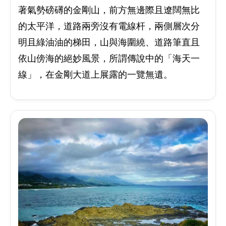
著氣勢磅礡的金剛山，前方無邊際且遼闊無比
的太平洋，道路兩旁沒有電線杆，兩側層次分
明且綠油油的梯田，山與海圍繞、道路筆直且
依山傍海的絕妙風景，所謂傳說中的「海天一
線」，在金剛大道上展露的一覽無遺。