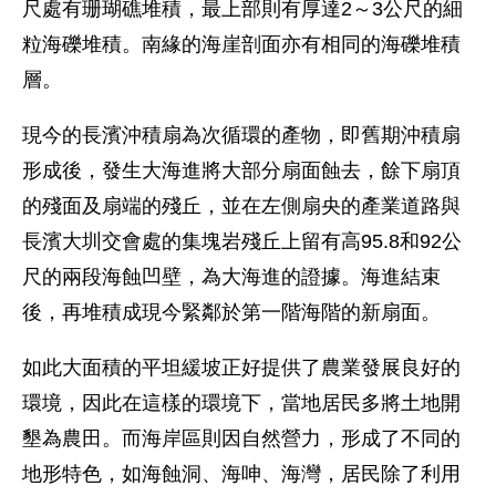
尺處有珊瑚礁堆積，最上部則有厚達2～3公尺的細
粒海礫堆積。南緣的海崖剖面亦有相同的海礫堆積
層。
現今的長濱沖積扇為次循環的產物，即舊期沖積扇
形成後，發生大海進將大部分扇面蝕去，餘下扇頂
的殘面及扇端的殘丘，並在左側扇央的產業道路與
長濱大圳交會處的集塊岩殘丘上留有高95.8和92公
尺的兩段海蝕凹壁，為大海進的證據。海進結束
後，再堆積成現今緊鄰於第一階海階的新扇面。
如此大面積的平坦緩坡正好提供了農業發展良好的
環境，因此在這樣的環境下，當地居民多將土地開
墾為農田。而海岸區則因自然營力，形成了不同的
地形特色，如海蝕洞、海呻、海灣，居民除了利用