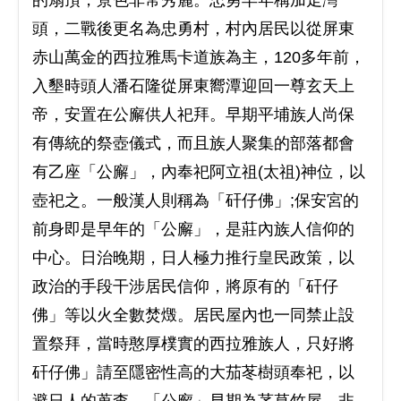
頭，二戰後更名為忠勇村，村內居民以從屏東
赤山萬金的西拉雅馬卡道族為主，120多年前，
入墾時頭人潘石隆從屏東嚮潭迎回一尊玄天上
帝，安置在公廨供人祀拜。早期平埔族人尚保
有傳統的祭壺儀式，而且族人聚集的部落都會
有乙座「公廨」，內奉祀阿立祖(太祖)神位，以
壺祀之。一般漢人則稱為「矸仔佛」;保安宮的
前身即是早年的「公廨」，是莊內族人信仰的
中心。日治晚期，日人極力推行皇民政策，以
政治的手段干涉居民信仰，將原有的「矸仔
佛」等以火全數焚燬。居民屋內也一同禁止設
置祭拜，當時憨厚樸實的西拉雅族人，只好將
矸仔佛」請至隱密性高的大茄苳樹頭奉祀，以
避日人的蒐查。「公廨」早期為茅草竹屋，非