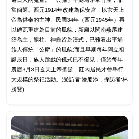
常簡陋。西元1914年改建為保安宮，以玄天上
帝為供奉的主神。民國34年（西元1945年）再
以磚瓦重建為目前的風貌，新廟以閩南燕尾建
築為主，龍柱、神龕皆為漢式，已難看出平埔
族人傳統「公廨」的風貌;而且早期每年阿立祖
誕辰日，族人跳戲的儀式已不復見，僅於每年
農曆3月3日玄天上帝聖誕，莊內居民才曾舉行
大規模的祭祀活動。(受訪者:潘船添，採訪者:林
勝賢)