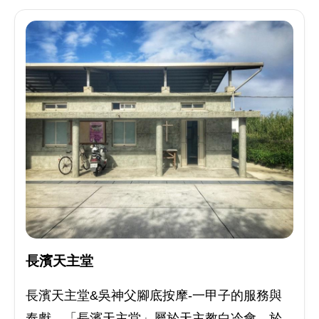
長濱天主堂
長濱天主堂&吳神父腳底按摩-一甲子的服務與
奉獻。「長濱天主堂」屬於天主教白冷會，於