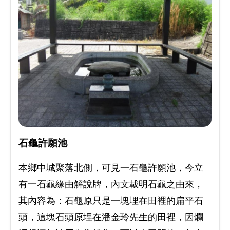
石龜許願池
本鄉中城聚落北側，可見一石龜許願池，今立
有一石龜緣由解說牌，內文載明石龜之由來，
其內容為：石龜原只是一塊埋在田裡的扁平石
頭，這塊石頭原埋在潘金玲先生的田裡，因爛