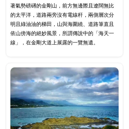
著氣勢磅礡的金剛山，前方無邊際且遼闊無比
的太平洋，道路兩旁沒有電線杆，兩側層次分
明且綠油油的梯田，山與海圍繞、道路筆直且
依山傍海的絕妙風景，所謂傳說中的「海天一
線」，在金剛大道上展露的一覽無遺。