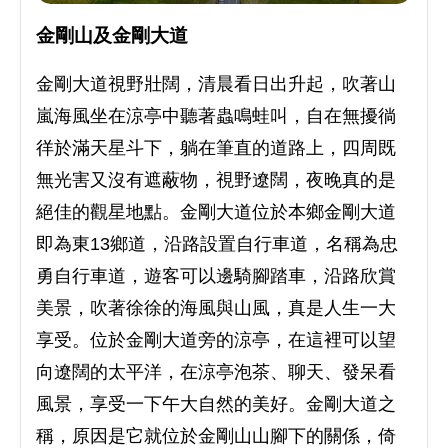
金剛山及金剛大道
金剛大道視野壯闊，清晨看日出升起，吹著山
嵐海風坐在涼亭中聽著蟲鳴蛙叫，自在無擾徜
徉於滿天星斗下，躺在筆直的道路上，四周既
無光害又沒有遮蔽物，視野遼闊，夜晚真的是
絕佳的觀星地點。金剛大道位於本鄉金剛大道
即為東13鄉道，沿路設置自行車道，名稱為忠
勇自行車道，遊客可以邊騎腳踏車，沿路欣賞
美景，吹著徐徐的海風與山風，真是人生一大
享受。位於金剛大道旁的涼亭，在這裡可以望
向遼闊的太平洋，在涼亭泡茶、聊天、發呆看
風景，享受一下午大自然的美好。金剛大道之
稱，原因是它就位於金剛山山腳下的關係，倚