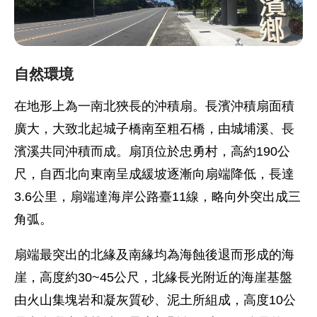
自然環境
在地形上為一南北狹長的沖積扇。長濱沖積扇面積
廣大，大致北起城子橋南至粗石橋，由城埔溪、長
濱溪共同沖積而成。扇頂位於忠勇村，高約190公
尺，自西北向東南呈成緩坡逐漸向扇端降低，長達
3.6公里，扇端達海岸公路臺11線，略向外突出成三
角弧。
扇端最突出的北緣及南緣均為海蝕後退而形成的海
崖，高度約30~45公尺，北緣長光附近的海崖基盤
由火山集塊岩和凝灰質砂、泥土所組成，高度10公