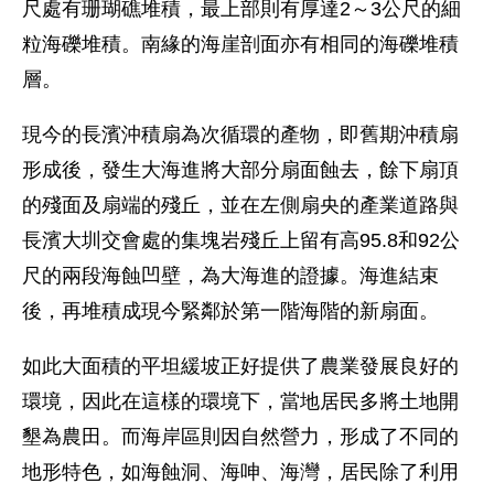
尺處有珊瑚礁堆積，最上部則有厚達2～3公尺的細
粒海礫堆積。南緣的海崖剖面亦有相同的海礫堆積
層。
現今的長濱沖積扇為次循環的產物，即舊期沖積扇
形成後，發生大海進將大部分扇面蝕去，餘下扇頂
的殘面及扇端的殘丘，並在左側扇央的產業道路與
長濱大圳交會處的集塊岩殘丘上留有高95.8和92公
尺的兩段海蝕凹壁，為大海進的證據。海進結束
後，再堆積成現今緊鄰於第一階海階的新扇面。
如此大面積的平坦緩坡正好提供了農業發展良好的
環境，因此在這樣的環境下，當地居民多將土地開
墾為農田。而海岸區則因自然營力，形成了不同的
地形特色，如海蝕洞、海呻、海灣，居民除了利用