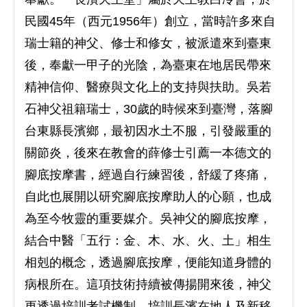
民國45年（西元1956年）創立，當時許多來自
瑞士籍的神父、修士和修女，被派遣來到臺東
後，奉獻一甲子的光陰，為臺東在地居民帶來
精神信仰、醫療與文化上的支持與扶助。吳若
石神父祖籍瑞士，30歲的時候來到臺灣，落腳
台東縣長濱鄉，最初因水土不服，引發嚴重的
關節炎，後來在教會的薛修士引薦一本德文的
腳底按摩書，經過自行練習後，舒緩了疼痛，
自此也展開以研究腳底按摩助人的心願，也成
為至今牧靈的重要媒介。吳神父的腳底按摩，
結合中醫「五行：金、木、水、火、土」相生
相剋的概念，透過腳底按摩，便能知道身體的
病根所在。這項技術持續被傳揚開來後，神父
更透過培訓考試機制，培訓長濱在地人及新移