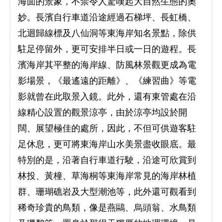
海面的景象，不禁令人驚嘆起大自然生態的奧
妙。長濱自行車道沿途經過石梯坪、長虹橋、
北迴歸線標及八仙洞等東海岸知名景點，除供
駐足停留外，更可安排半日或一日的遊程。長
濱海岸其平整的海岸線、防風林景觀更成為電
影場景，《最遙遠的距離》、《練習曲》等電
影就曾在此取景入鏡。此外，還有東管處在沿
線精心設置的觀景涼亭，由於涼亭均設於開
闊、展望極佳的處所，因此，不但可供遊客駐
足休息，更可將東海岸山水美景盡收眼底。最
特別的是，沿著自行車道行駛，沿途可欣賞到
林投、黃橦、草海桐等東海岸常見的海岸林植
群、珊瑚礁岩及大型潮池等，此外還可觀看到
稀奇珍貴的鳥類，像是燕鷗、烏頭翁、水鳥類