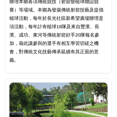
辦理本鄉各項傳統競技（射箭暨槌球聯誼競
賽）等場域。本鄉為發揚傳統射箭技藝及提倡
槌球活動，每年於長光社區新希望廣場辦理是
項活動，每年計有槌球18隊及來自豐濱、長
濱、成功、東河等傳統射箭好手20隊報名參
加，藉此讓參與的選手有相互學習切磋之機
會，對傳統文化技藝傳承延續有其正面的意
義。