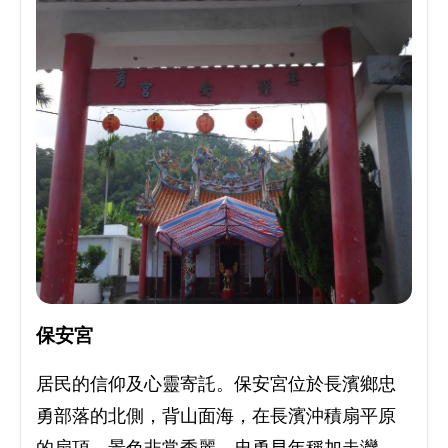
保安宮
居民的信仰及心靈寄託。保安宮位於長濱鄉忠
勇部落的北側，背山面海，在長濱沖積扇平原
的扇頂，景色非常秀麗。忠勇早年稱加走灣