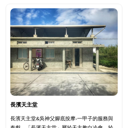
長濱天主堂
長濱天主堂&吳神父腳底按摩-一甲子的服務與
奉獻。「長濱天主堂」屬於天主教白冷會，於