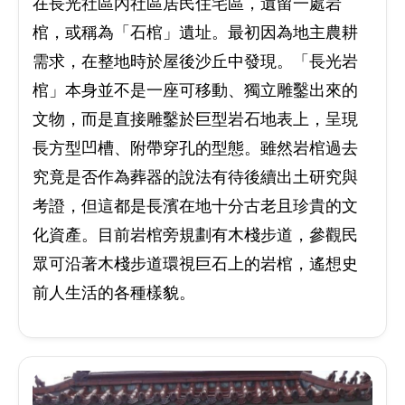
在長光社區內社區居民住宅區，遺留一處岩
棺，或稱為「石棺」遺址。最初因為地主農耕
需求，在整地時於屋後沙丘中發現。「長光岩
棺」本身並不是一座可移動、獨立雕鑿出來的
文物，而是直接雕鑿於巨型岩石地表上，呈現
長方型凹槽、附帶穿孔的型態。雖然岩棺過去
究竟是否作為葬器的說法有待後續出土研究與
考證，但這都是長濱在地十分古老且珍貴的文
化資產。目前岩棺旁規劃有木棧步道，參觀民
眾可沿著木棧步道環視巨石上的岩棺，遙想史
前人生活的各種樣貌。