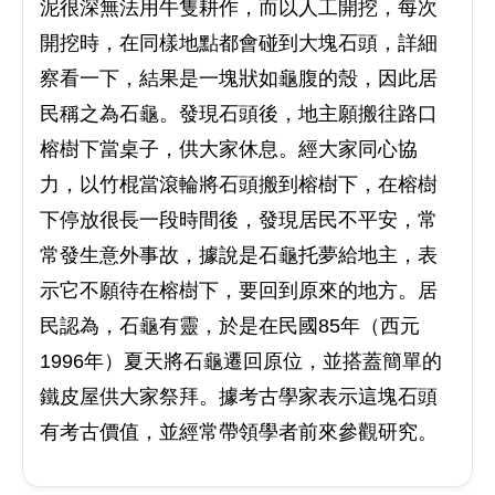
泥很深無法用牛隻耕作，而以人工開挖，每次
開挖時，在同樣地點都會碰到大塊石頭，詳細
察看一下，結果是一塊狀如龜腹的殼，因此居
民稱之為石龜。發現石頭後，地主願搬往路口
榕樹下當桌子，供大家休息。經大家同心協
力，以竹棍當滾輪將石頭搬到榕樹下，在榕樹
下停放很長一段時間後，發現居民不平安，常
常發生意外事故，據說是石龜托夢給地主，表
示它不願待在榕樹下，要回到原來的地方。居
民認為，石龜有靈，於是在民國85年（西元
1996年）夏天將石龜遷回原位，並搭蓋簡單的
鐵皮屋供大家祭拜。據考古學家表示這塊石頭
有考古價值，並經常帶領學者前來參觀研究。