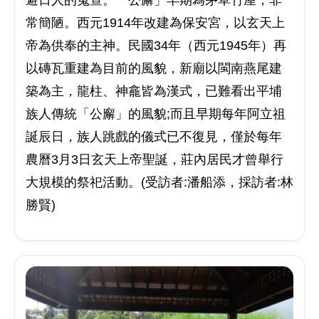
常簡陋。西元1914年改建為保安宮，以玄天上
帝為供奉的主神。民國34年（西元1945年）再
以磚瓦重建為目前的風貌，新廟以閩南燕尾建
築為主，龍柱、神龕皆為漢式，已難看出平埔
族人傳統「公廨」的風貌;而且早期每年阿立祖
誕辰日，族人跳戲的儀式已不復見，僅於每年
農曆3月3日玄天上帝聖誕，莊內居民才曾舉行
大規模的祭祀活動。(受訪者:潘船添，採訪者:林
勝賢)