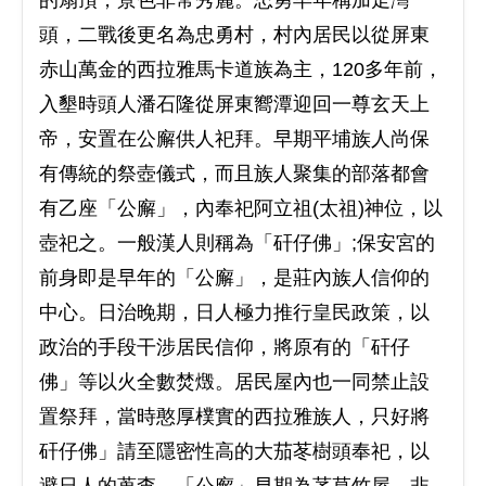
頭，二戰後更名為忠勇村，村內居民以從屏東
赤山萬金的西拉雅馬卡道族為主，120多年前，
入墾時頭人潘石隆從屏東嚮潭迎回一尊玄天上
帝，安置在公廨供人祀拜。早期平埔族人尚保
有傳統的祭壺儀式，而且族人聚集的部落都會
有乙座「公廨」，內奉祀阿立祖(太祖)神位，以
壺祀之。一般漢人則稱為「矸仔佛」;保安宮的
前身即是早年的「公廨」，是莊內族人信仰的
中心。日治晚期，日人極力推行皇民政策，以
政治的手段干涉居民信仰，將原有的「矸仔
佛」等以火全數焚燬。居民屋內也一同禁止設
置祭拜，當時憨厚樸實的西拉雅族人，只好將
矸仔佛」請至隱密性高的大茄苳樹頭奉祀，以
避日人的蒐查。「公廨」早期為茅草竹屋，非