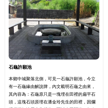
石龜許願池
本鄉中城聚落北側，可見一石龜許願池，今立
有一石龜緣由解說牌，內文載明石龜之由來，
其內容為：石龜原只是一塊埋在田裡的扁平石
頭，這塊石頭原埋在潘金玲先生的田裡，因爛