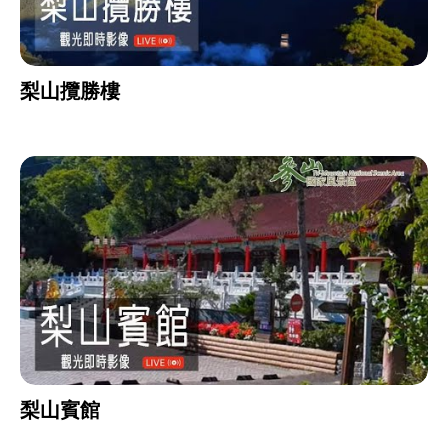
梨山攬勝樓
梨山賓館