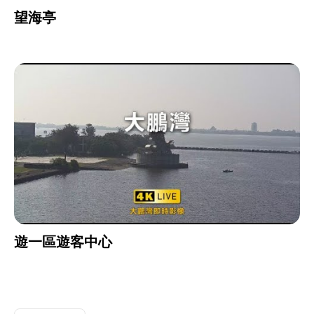
望海亭
遊一區遊客中心