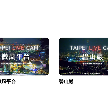
微風平台
碧山巖