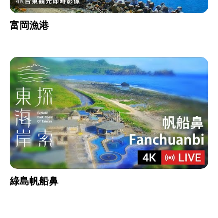
富岡漁港
綠島帆船鼻