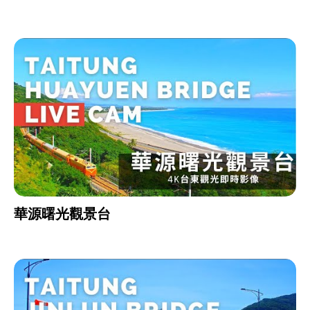
華源曙光觀景台