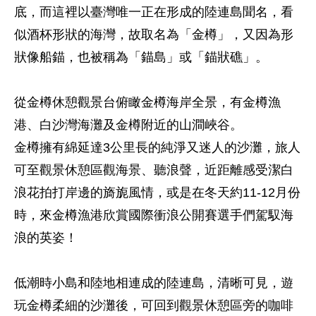
底，而這裡以臺灣唯一正在形成的陸連島聞名，看
似酒杯形狀的海灣，故取名為「金樽」，又因為形
狀像船錨，也被稱為「錨島」或「錨狀礁」。
從金樽休憩觀景台俯瞰金樽海岸全景，有金樽漁
港、白沙灣海灘及金樽附近的山澗峽谷。
金樽擁有綿延達3公里長的純淨又迷人的沙灘，旅人
可至觀景休憩區觀海景、聽浪聲，近距離感受潔白
浪花拍打岸邊的旖旎風情，或是在冬天約11-12月份
時，來金樽漁港欣賞國際衝浪公開賽選手們駕馭海
浪的英姿！
低潮時小島和陸地相連成的陸連島，清晰可見，遊
玩金樽柔細的沙灘後，可回到觀景休憩區旁的咖啡