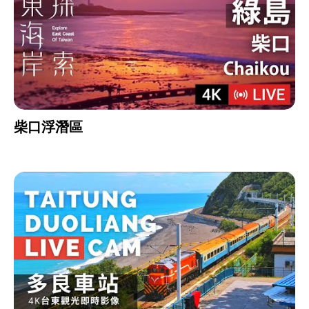
柴口浮潛區