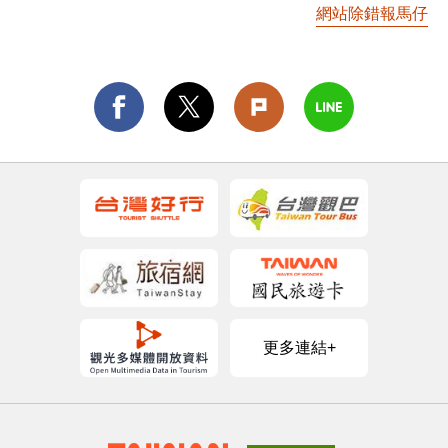
網站除錯報馬仔
更多連結+