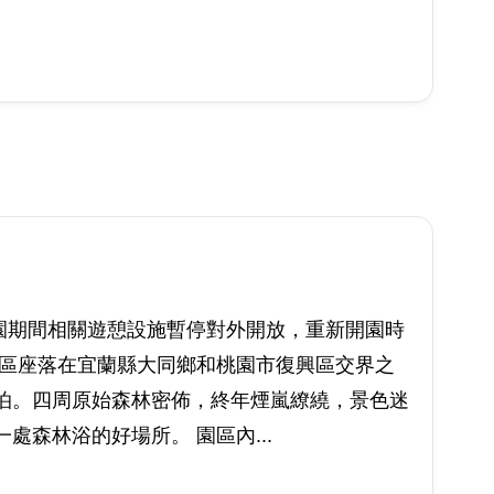
休園期間相關遊憩設施暫停對外開放，重新開園時
樂區座落在宜蘭縣大同鄉和桃園市復興區交界之
泊。四周原始森林密佈，終年煙嵐繚繞，景色迷
森林浴的好場所。 園區內...