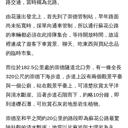
路交通，當時稱為北路。
由花蓮出發北上，首先到了崇德管制站，早年路面
尚未拓寬時，採單向通車管制，所以通行蘇花公路
的車輛都必須在此排隊集合，等待開放時間，故這
裡遂成了遊客下車賞景、聊天、吃東西與買紀念品
的臨時市集。
而位於182.5公里處的崇德隧道北口旁，有一條全長
320公尺的崇德下海步道，步道上設有兩個觀景平臺
與一個公廁，站在觀景平臺上，可清楚欣賞太平洋
與清水斷崖。沿著步道石階而下，約略10分鐘，即
到達礫石灘，可欣賞石灰岩地形岩生植物。
崇德至和平之間約20公里的路段即為蘇花公路最驚
險壯觀的清水斷崖；地質以片麻岩與大理岩為主，