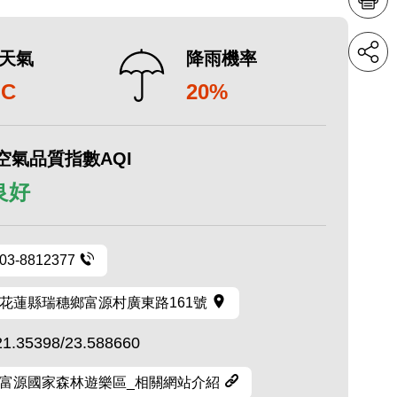
天氣
降雨機率
°C
20%
空氣品質指數AQI
 良好
03-8812377
花蓮縣瑞穗鄉富源村廣東路161號
21.35398/23.588660
富源國家森林遊樂區_相關網站介紹