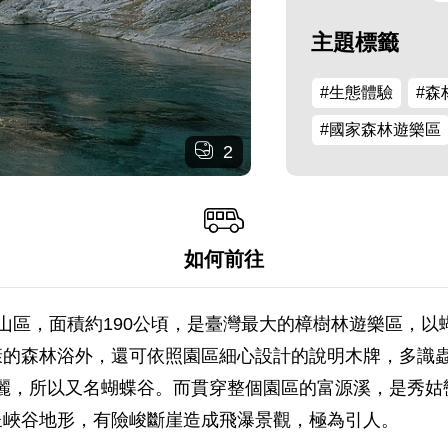
主題標籤
#生態體驗
#森
#國家森林遊樂區
2
如何前往
山區，面積約190公頃，是臺灣最大的樟樹林遊樂區，以
康的森林浴外，還可依照園區細心設計的說明木牌，多識
美麗，所以又名蝴蝶谷。而貫穿整個園區的富源溪，是秀
呈峽谷地形，有險峻斷崖造成飛瀑景觀，極為引人。