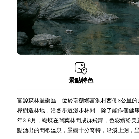
景點特色
富源森林遊樂區，位於瑞穗鄉富源村西側3公里的
樟樹造林地，沿各步道漫步林間，除了能作個健
年3-8月，蝴蝶在闊葉林間成群飛舞，色彩繽紛
點湧出的間歇溫泉，景觀十分奇特，沿溪上溯，