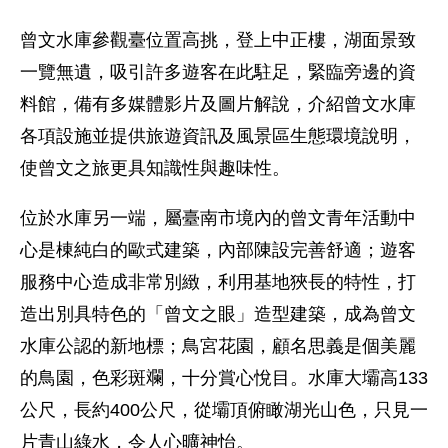
曾文水庫參觀臺位置高挑，登上中正樓，湖面景致
一覽無遺，吸引許多遊客在此駐足，緊臨旁邊的資
料館，備有多媒體影片及圖片解說，介紹曾文水庫
各項設施並提供旅遊資訊及風景區生態環境說明，
使曾文之旅更具知識性與趣味性。
位於水庫另一端，屬臺南市境內的曾文青年活動中
心是棟純白的歐式建築，內部陳設完善舒適；遊客
服務中心造成非常別緻，利用基地狹長的特性，打
造出別具特色的「曾文之眼」造型建築，成為曾文
水庫公認的新地標；鳥宮花園，顧名思義是個美麗
的鳥園，色彩斑斕，十分賞心悅目。水庫大壩高133
公尺，長約400公尺，從壩頂俯瞰湖光山色，只見一
片青山綠水，令人心曠神怡。