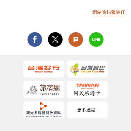
網站除錯報馬仔
更多連結+