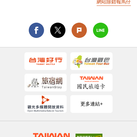
網站除錯報馬仔
更多連結+