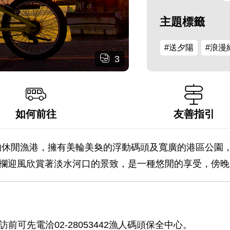
主題標籤
#送夕陽
#浪漫
3
如何前往
友善指引
的休閒漁港，擁有美輪美奐的浮動碼頭及寬廣的港區公園
圍欄迎風欣賞著淡水河口的景致，是一種悠閒的享受，傍
來訪前可先電洽02-28053442漁人碼頭保全中心。