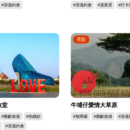
#浪漫約會
#浪漫約會
#賞夜景
#打卡
景點
教堂
牛埔仔愛情大草原
#樂齡旅遊
#拍婚紗
#無障礙
#樂齡旅遊
#浪漫
#浪漫約會