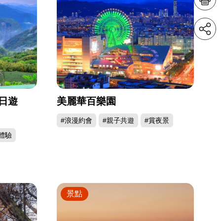
日遊
美麗華百樂園
#浪漫約會
#親子共遊
#賞夜景
體驗
景點