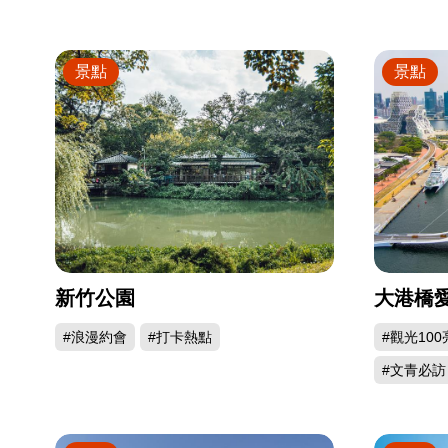
景點
景點
新竹公園
大港橋
#浪漫約會
#打卡熱點
#觀光100
#文青必訪