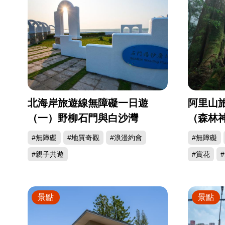
北海岸旅遊線無障礙一日遊
阿里山
（一）野柳石門與白沙灣
（森林
#無障礙
#地質奇觀
#浪漫約會
#無障礙
#親子共遊
#賞花
景點
景點