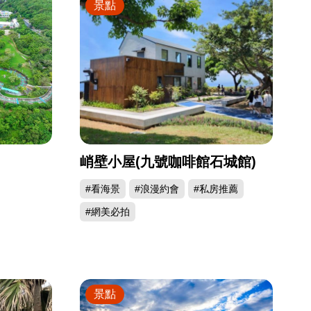
景點
峭壁小屋(九號咖啡館石城館)
#看海景
#浪漫約會
#私房推薦
#網美必拍
景點