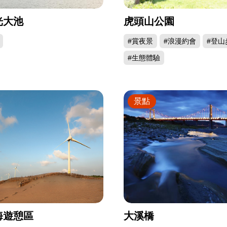
光大池
虎頭山公園
#賞夜景
#浪漫約會
#登山
#生態體驗
景點
海遊憩區
大溪橋