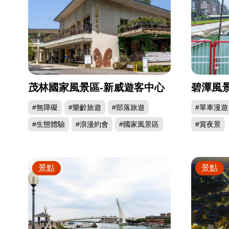
茂林國家風景區-新威遊客中心
碧潭風
#無障礙
#樂齡旅遊
#部落旅遊
#單車漫遊
#生態體驗
#浪漫約會
#國家風景區
#賞夜景
景點
景點