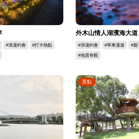
岸
外木山情人湖濱海大道
#浪漫約會
#打卡熱點
#浪漫約會
#單車漫遊
#親
#地質奇觀
景點