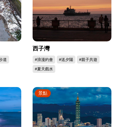
西子灣
步道
#浪漫約會
#送夕陽
#親子共遊
#夏天戲水
景點