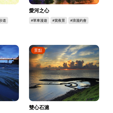
愛河之心
步道
#單車漫遊
#賞夜景
#浪漫約會
景點
雙心石滬