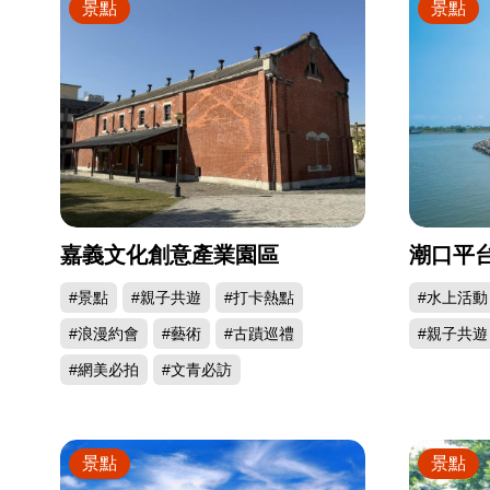
景點
景點
嘉義文化創意產業園區
潮口平
#景點
#親子共遊
#打卡熱點
#水上活動
#浪漫約會
#藝術
#古蹟巡禮
#親子共遊
#網美必拍
#文青必訪
景點
景點