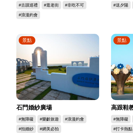
#古蹟巡禮
#逛老街
#非吃不可
#送夕陽
#浪漫約會
景點
景點
石門婚紗廣場
高跟鞋
#無障礙
#樂齡旅遊
#浪漫約會
#無障礙
#拍婚紗
#網美必拍
#打卡熱點