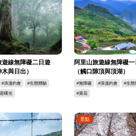
旅遊線無障礙二日遊
阿里山旅遊線無障礙一
神木與日出）
（觸口隙頂與頂湖）
#浪漫約會
#生態體驗
#無障礙
#浪漫約會
#生態
#迎曙光
#賞花
景點