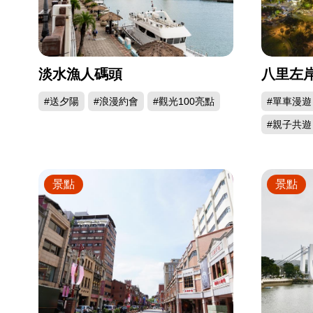
淡水漁人碼頭
八里左
#送夕陽
#浪漫約會
#觀光100亮點
#單車漫遊
#親子共遊
景點
景點