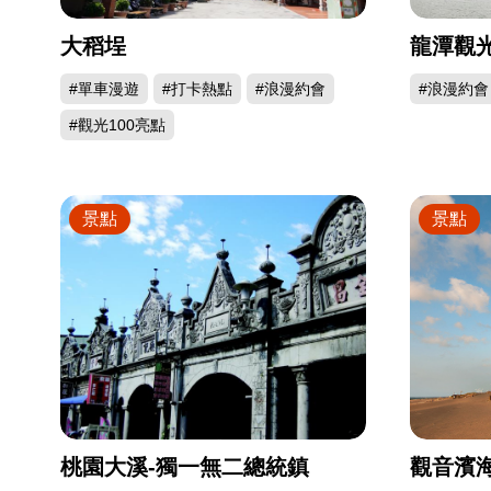
大稻埕
龍潭觀
#單車漫遊
#打卡熱點
#浪漫約會
#浪漫約會
#觀光100亮點
景點
景點
桃園大溪-獨一無二總統鎮
觀音濱