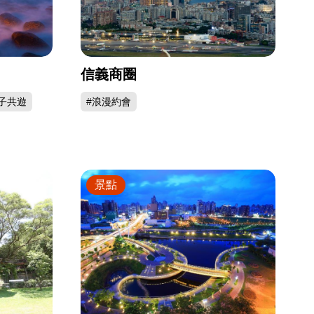
信義商圈
子共遊
#浪漫約會
景點