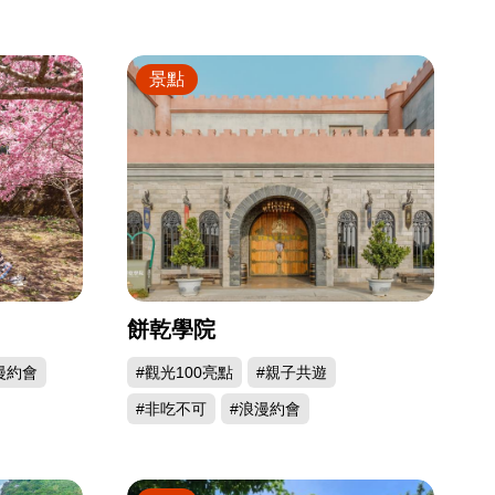
景點
餅乾學院
漫約會
#觀光100亮點
#親子共遊
#非吃不可
#浪漫約會