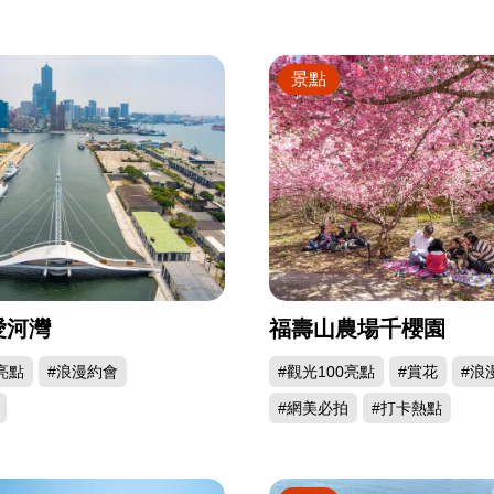
景點
愛河灣
福壽山農場千櫻園
亮點
#浪漫約會
#觀光100亮點
#賞花
#浪
#網美必拍
#打卡熱點