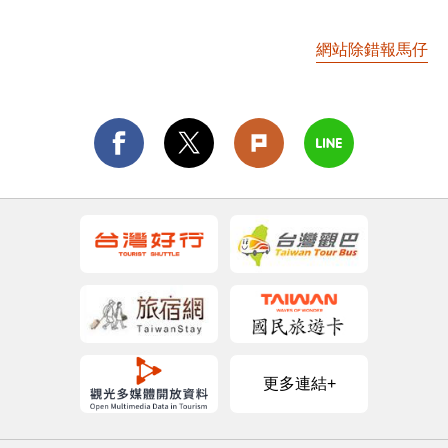
網站除錯報馬仔
更多連結+