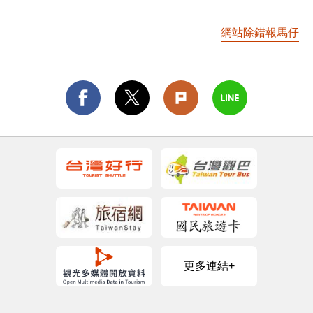
網站除錯報馬仔
更多連結+