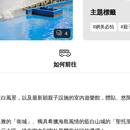
主題標籤
#網美必拍
#親
4
如何前往
藍白風景，以及最新穎親子設施的室內遊樂館，體貼、悠
典雅的「衛城」、獨具希臘海島風情的藍白山城的「聖托