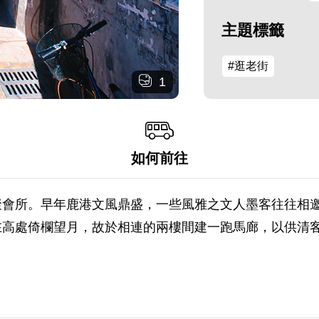
主題標籤
#逛老街
1
如何前往
聚會所。早年鹿港文風鼎盛，一些風雅之文人墨客往往相
在高處倚欄望月，故於相連的兩樓間建一跑馬廊，以供清