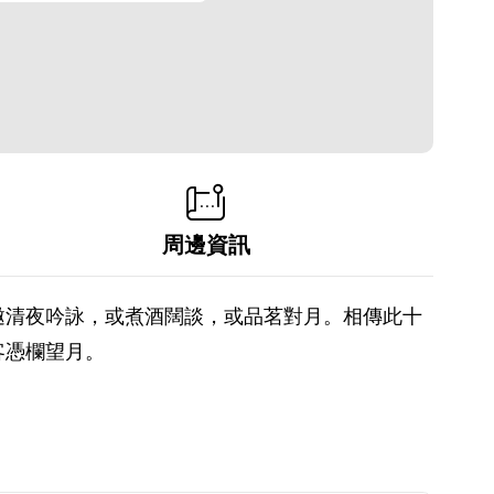
周邊資訊
邀清夜吟詠，或煮酒闊談，或品茗對月。相傳此十
客憑欄望月。