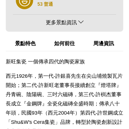
53 普通
更多景點資訊
景點特色
如何前往
周邊資訊
新旺集瓷 一個傳承四代的陶瓷家族
西元1926年，第一代-許銀喜先生在尖山埔燒製瓦片
開始；第二代-許新旺老董事長接續創立『燈塔牌』
丹青碗、陰陽碗、三吋六磁磚，第三代-許杊杰董事
長成立『金鋼牌』全瓷化磁磚全盛時期；傳承八十
年頭，民國93年（西元2004年）第四代-許世鋼成立
「Shu&W's Cera集瓷」品牌，轉型於陶瓷創新設計