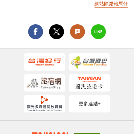
網站除錯報馬仔
更多連結+