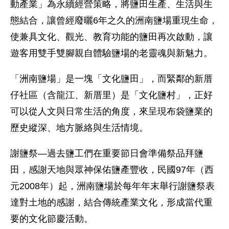
動產業」為永續經營策略，將鹽田生產、生活與生
態結合，讓曾經廢曬6年之久的洲南鹽場重現生命，
使兼具文化、觀光、教育功能的鹽田再次啟動，讓
遊客用雙手雙腳親自體驗鹽場的老靈魂與新魅力。
「洲南鹽場」是一塊「文化鹽田」，而緊鄰的新厝
仔社區（含龍江、新厝里）是「文化鹽村」，正好
可以從人文與日常生活的角度，來呈現布袋鹽業的
歷史縱深、地方脈絡與生活情境。
謝鹽祭—過去鹽工們在重要節日會準備祭品拜鹽
田，感謝天地與眾神保佑鹽產豐收，民國97年（西
元2008年）起，洲南鹽場於每年年末舉行謝鹽祭表
達對土地的感謝，結合傳統產業文化，形成當代重
要的文化節慶活動。