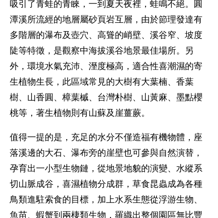
吸引了青蛙的青睞，一到夏天夜裡，蛙鳴不絕。圓
潭溪所流經的地層屬砂頁岩互層，由於節理發達有
多階層的瀑布及壺穴、高聳的峭壁、溪谷窄、坡度
陡等特徵，是觀察中海拔溪谷地景最佳場所。另
外，環境水氣充沛、溼度極高，適合性喜潮濕的寄
生植物生長，此區域常見的大樹有大葉楠、香葉
樹、山香圓、樟葉槭、台灣朴樹、山黃麻、墨點櫻
桃等，著生植物則有山蘇及崖薑蕨。
值得一提的是，充足的水分不僅造福有機物體，座
落溪邊的大石、瀑布旁的崖壁也可參與自然演替，
孕育出一小型生物鏈，從地景地貌的演變、水縱系
切山脈成谷，喜濕植物分成群，草食昆蟲成為各種
鳥類進駐索食的目標，加上水系生態從浮游生物、
魚苗、蝦蟹到兩棲類生物，羅織出整個園區無比豐