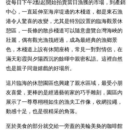
從每日下午2點起開始拍賣當日漁獲的市場，到產銷
中心，一直延伸至海岸堤邊的木棧道，都是東石漁
港令人驚喜的改變，尤其是特別設置的臨海觀景休
憩區，一長條的散步棧道可以隨意盡覽台灣海峽的
壯麗，偶有觀光漁筏經過，成為最經典的漁鄉景
色，木棧道上設有休閒座椅，常見一對對情侶，在
滿天彩霞與夕陽西沉的餘暉中親密私語。這裡自然
也是親子同遊嬉戲的好場所。
這片臨海的休憩園區也興建了親水區域，最受小朋
友喜愛，更棒的是經過藝術家的巧手雕刻，園區內
展示了一尊尊栩栩如生的漁夫工作像，收網拉繩，
動感十足，也是很精采的角落。
至於美食的部分就交給一旁蓋的美輪美奐的咖啡館