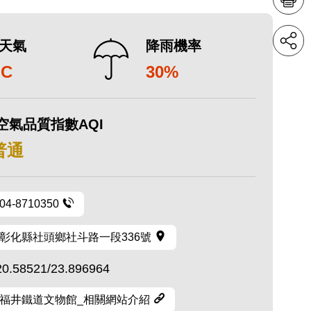
天氣
降雨機率
°C
30%
空氣品質指數AQI
 普通
04-8710350
彰化縣社頭鄉社斗路一段336號
20.58521/23.896964
福井鐵道文物館_相關網站介紹