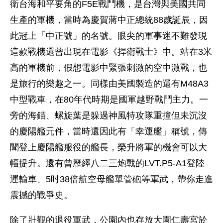
衛台海和平要角的F5E戰鬥機，是台灣與美國共同
生產的軍機，當時為慶賀蔣中正總統88歲誕辰，因
此冠上「中正號」的名號。眼尖的軍事迷不難發現
這款戰機還曾出現在電影《捍衛戰士》中。站在3米
高的軍機前，假想電影中緊張刺激的空中激戰，也
是旅行的樂趣之一。同樣由美國製造的還有M48A3
中型戰車，在80年代時期是國軍越野戰鬥主力。一
旁的海錨、螺旋葉是躲過神風特攻隊重撞但未沉沒
的慶陽艦元件，當時還因此有「幸運艦」稱號，傳
聞登上慶陽艦服役的艦長，榮升將軍的機會可以大
幅提升。還有曾歷經八二三炮戰的LVT.P5-A1登陸
運輸車、5吋38倍航空母艦單管砲等軍武，帶你走進
震撼的戰爭史。
除了壯觀的退役軍武，公園內也存放大園仁壽宮於