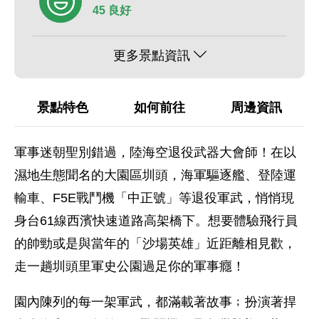
45 良好
更多景點資訊
景點特色
如何前往
周邊資訊
軍事迷朝聖別錯過，陸海空退役武器大會師！在以
濕地生態聞名的大園區圳頭，海軍驅逐艦、登陸運
輸車、F5E戰鬥機「中正號」等退役軍武，悄悄現
身台61線西濱快速道路高架橋下。想要體驗飛行員
的帥勁或是與當年的「沙場英雄」近距離相見歡，
走一趟圳頭里軍史公園過足你的軍事癮！
園內陳列的每一架軍武，都滿載著故事﹔扮演著捍