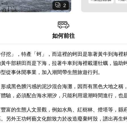
2
如何前往
番仔挖」，特產「蚵」，而這裡的蚵田是靠著黃牛到海裡
的黃牛部耕田而是下海，拉著牛車到海裡載運牡蠣，協助
轉型從事休閒事業，加入潮間帶生態旅遊行列。
，形成黑色髒污感的泥沙混合海灘，因而有黑色大地之稱
可體驗，必須配合海水潮汐，只能利用退潮時間進行，也
有豐富的生態人文景觀，例如水鳥、紅樹林、燈塔等，縣
區。另外王功蚵藝文化館致力於改造廢棄蚵殼，譜出再生