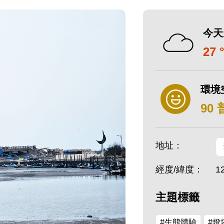
今天
27 
環境
90
地址：
經度/緯度：
1
主題標籤
#生態體驗
#燈