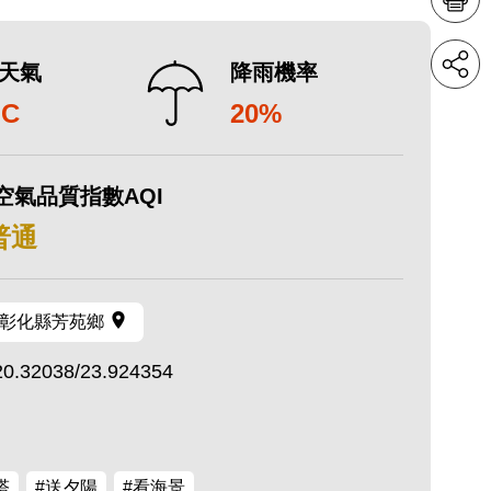
天氣
降雨機率
°C
20%
空氣品質指數AQI
 普通
彰化縣芳苑鄉
20.32038/23.924354
塔
#送夕陽
#看海景