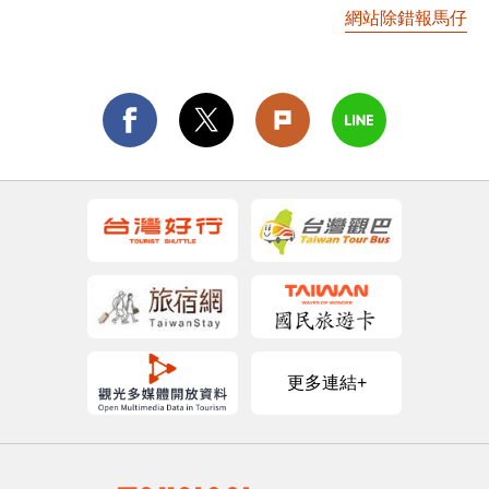
網站除錯報馬仔
更多連結+