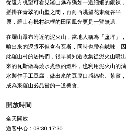
從遠方眺望可看見羅山瀑布猶如一道細細的銀鍊，
懸掛在青翠的山壁之間，再向西眺望花東縱谷平
原，羅山有機村純樸的田園風光更是一覽無遺。
在羅山瀑布附近的泥火山，當地人稱為「鹽坪」，
噴出來的泥漿不但含有瓦斯，同時也帶有鹹味。因
此羅山村的居民們，很早就知道收集從泥火山噴出
來的瓦斯做為燒水煮飯的燃料，也利用泥火山的滷
水製作手工豆腐，做出來的豆腐口感綿密、紮實，
成為來羅山必品嘗的一道美食。
開放時間
全天開放
遊客中心：08:30-17:30