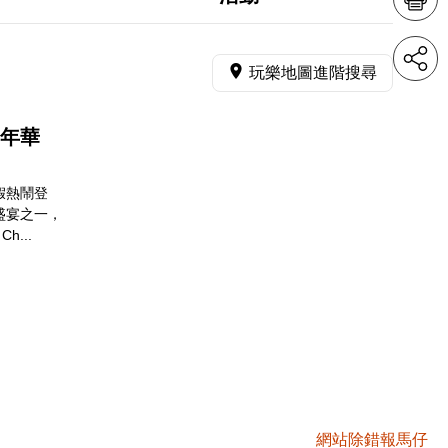
玩樂地圖進階搜尋
嘉年華
假熱鬧登
盛宴之一，
h...
網站除錯報馬仔