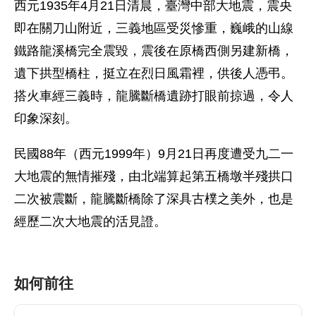
西元1935年4月21日清晨，臺灣中部大地震，震央
即在關刀山附近，三義地區受災慘重，巍峨的山線
鐵路龍溪橋完全震毀，震後在原橋西側另建新橋，
遺下拱型橋柱，挺立在烈日風霜裡，供後人憑弔。
搭火車經三義時，龍騰斷橋遺跡打眼前掠過，令人
印象深刻。
民國88年（西元1999年）9月21日再度遭受九二一
大地震的無情摧殘，由北端算起第五橋墩半殘拱口
二次被震斷，龍騰斷橋除了深具古樸之美外，也是
經歷二次大地震的活見證。
如何前往