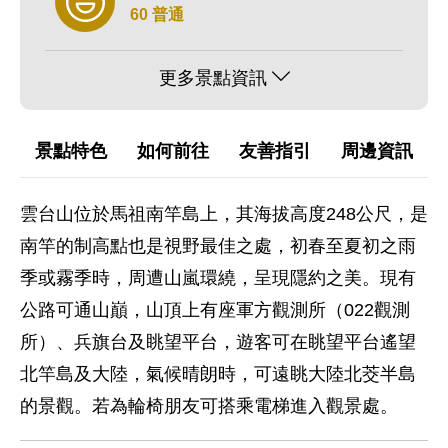
60 普通
更多景點資訊
景點特色
如何前往
友善指引
周邊資訊
雲台山位於馬祖南竿島上，其海拔高度248公尺，是
南竿的制高點也是視野最佳之處，初春至夏初之雨
季或霧季時，周遭山嵐環繞，呈現隱約之美。現有
公路可通山巔，山頂上有座軍方觀測所（022觀測
所）、兵旗台及眺望平台，遊客可在眺望平台遙望
北竿島及大陸，氣候晴朗時，可遠眺大陸北茭半島
的景觀。若為輪椅朋友可搭乘電梯進入觀景處。