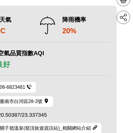
天氣
降雨機率
°C
20%
空氣品質指數AQI
 良好
06-6823481
臺南市白河區28-3號
20.50387/23.337345
關子嶺溫泉(嶺頂旅遊資訊站)_相關網站介紹