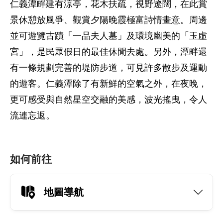
仁義潭畔建有涼亭，花木扶疏，視野遼闊，在此賞
景休憩放風爭、觀賞夕陽晚霞極富詩情畫意。周邊
並可遊覽古蹟「一品夫人墓」及環境幽美的「玉虛
宮」，是民眾假日的最佳休閒去處。另外，潭畔還
有一條規劃完善的堤防步道，可見許多散步及運動
的遊客。仁義潭除了有新鮮的空氣之外，在夜晚，
更可感受與自然星空交融的美感，波光搖曳，令人
流連忘返。
如何前往
地圖導航