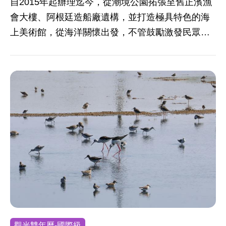
自2015年起辦理迄今，從潮境公園拓張至舊正濱漁
會大樓、阿根廷造船廠遺構，並打造極具特色的海
上美術館，從海洋關懷出發，不管鼓勵激發民眾思
考基隆與海洋、藝術與環境的關係，透過藝術重新
喚起在地認同。
觀光雙年曆-國際級