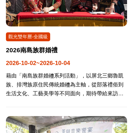
息地，鳥況十分熱鬧。除外，眾多系列活動包含定
點定時賞鳥導覽解說、觀鳥生態遊程導覽等，近距
離觀賞冬候鳥們及濱海濕地生態。 2026年1月24
日、31日定點定時導覽解說(鰲鼓溼地) 2026年2月5
觀光雙年曆-全國級
日學校觀鳥遊程(大灣國小) 2026年2月7日、28日定
點定時導覽解說(北門濕地) 2026年2月27日觀鳥生
2026南島族群婚禮
態遊程導覽-嘉義1日遊 2026年3月21日、28定點定
2026-10-02~2026-10-04
時導覽解說(布袋濕地生態園區)
藉由「南島族群婚禮系列活動」，以屏北三鄉魯凱
族、排灣族原住民傳統婚禮為主軸，從部落禮俗到
生活文化、工藝美學等不同面向，期待帶給來訪的
新人與旅客深度的旅遊體驗，漫遊高屏部落，感受
原鄉的溫度。 南島族群婚禮主活動為排灣族、魯凱
族的傳統貴族婚禮，其求婚、送採薪禮、豎鞦韆
架、下聘、成婚等古禮儀式是排灣族、魯凱族獨特