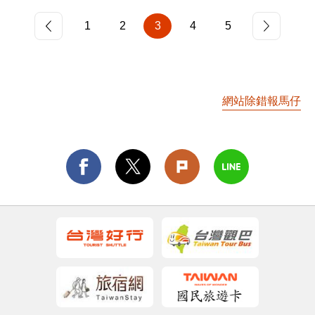
義最具代表性的傳統文化特色，木雕藝術發展蓬
1
2
3
4
5
勃，透過木雕技藝與形式的延續，讓經典成為永
恆。
網站除錯報馬仔