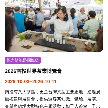
的文化，讓參與活動的新人們可以深度體驗原住民
族傳統文化及婚禮，在部落族人及耆老共同見證
下，遵循部落古禮完成人生大事，也進而對原住民
文化有更多的了解與尊重。 系列活動結合在地工
藝、美食與伴手禮等特色業者，以及多樣化的體驗
遊程，邀請大家共同參與一整個月熱鬧、華麗且深
具原住民族文化內涵的浪漫婚禮活動月，一同分享
新人的喜悅。
觀光雙年曆-國際級
2026南投世界茶業博覽會
2026-10-03~2026-10-11
南投有八大茶區，更是台灣茶葉主要產地，透過展
館搭建與展售會，提供遊客茶知識、體驗、展演。
並舉辦數場大型特色主題活動，如千人茶會、千人