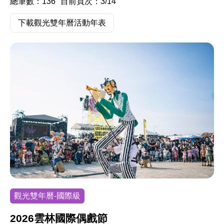
總筆數：136
目前頁次：3/14
下載觀光雙年曆活動年表
觀光雙年曆-國際級
2026雲林國際偶戲節