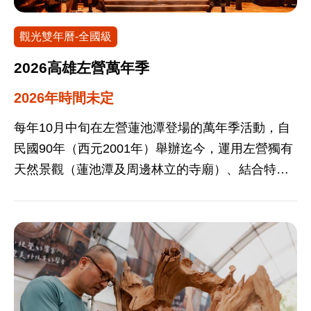
觀光雙年曆-全國級
2026高雄左營萬年季
2026年時間未定
每年10月中旬在左營蓮池潭登場的萬年季活動，自
民國90年（西元2001年）舉辦迄今，運用左營獨有
天然景觀（蓮池潭及周邊林立的寺廟）、結合特殊
民情風俗（攻炮城、迓火獅）等在地因素規劃而
成，由於活動設計極具地方特色，每年吸引許多參
觀人潮，已發展成為本市重要民俗文化觀光節慶活
動。