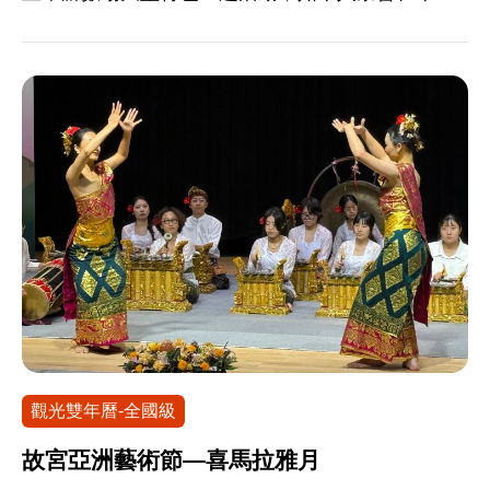
擂茶以及千人野餐等活動，推廣多元豐富的茶文
化。
觀光雙年曆-全國級
故宮亞洲藝術節—喜馬拉雅月