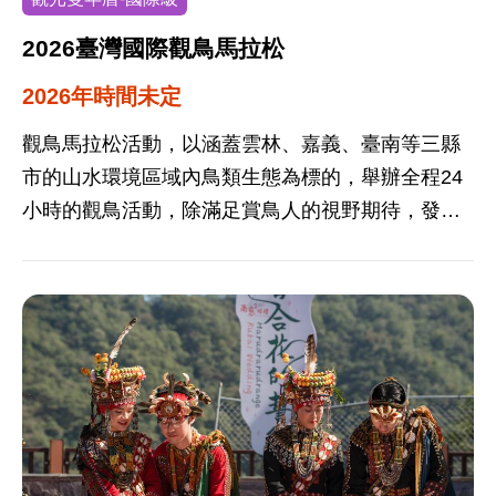
2026臺灣國際觀鳥馬拉松
2026年時間未定
觀鳥馬拉松活動，以涵蓋雲林、嘉義、臺南等三縣
市的山水環境區域內鳥類生態為標的，舉辦全程24
小時的觀鳥活動，除滿足賞鳥人的視野期待，發掘
雲嘉南地區鳥類生態之美外，更希望提升國內外關
注雲嘉南濱海地區的目光。雲嘉南濱海國家風景區
位處臺灣西海岸，沿海的沖積沙洲、潟湖、濕地，
提供許多適合多樣化生物成長的生態環境，擁有豐
富的動、植物，成為一個十分與眾不同的風景區。
從北端的湖口濕地、鰲鼓濕地、朴子溪口濕地、好
美寮濕地、南布袋濕地，到北門潟湖、七股濕地、
和南端的四草濕地，是冬季候鳥來台度冬的重要棲