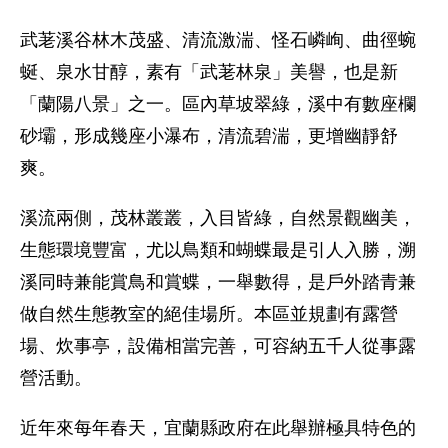
武荖溪谷林木茂盛、清流激湍、怪石嶙峋、曲徑蜿
蜒、泉水甘醇，素有「武荖林泉」美譽，也是新
「蘭陽八景」之一。區內草坡翠綠，溪中有數座欄
砂壩，形成幾座小瀑布，清流碧湍，更增幽靜舒
爽。
溪流兩側，茂林叢叢，入目皆綠，自然景觀幽美，
生態環境豐富，尤以鳥類和蝴蝶最是引人入勝，溯
溪同時兼能賞鳥和賞蝶，一舉數得，是戶外踏青兼
做自然生態教室的絕佳場所。本區並規劃有露營
場、炊事亭，設備相當完善，可容納五千人從事露
營活動。
近年來每年春天，宜蘭縣政府在此舉辦極具特色的