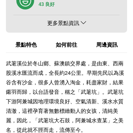
43 良好
更多景點資訊
景點特色
如何前往
周邊資訊
武荖溪位於冬山鄉、蘇澳鎮交界處，是由東、西兩
股溪水匯流而成，全長約24公里。早期先民以為溪
谷含有沙金，很多人曾湧入淘金，耗盡家財，結果
鎩羽而歸，以台語發音，稱之「武荖坑」。武荖坑
下游阿兼城因地理環境良好、空氣清新、溪水水質
清澈，這裡孕育著無數標緻動人的女孩，清純美
麗，因此，「武荖坑大石鼓，阿兼城水查某」之美
名，從此就不脛而走，流傳至今。